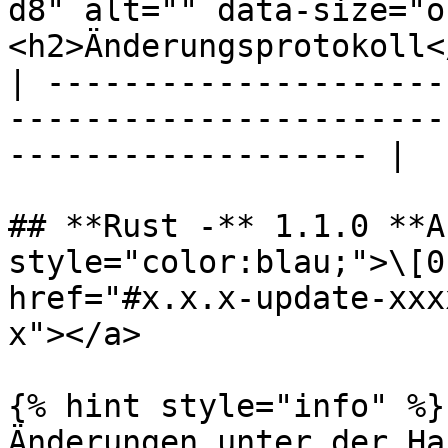
d8" alt="" data-size="o
<h2>Änderungsprotokoll<
| ---------------------
-----------------------
------------------- |

## **Rust -** 1.1.0 **A
style="color:blau;">\[0
href="#x.x.x-update-xxx
x"></a>

{% hint style="info" %}

Änderungen unter der Ha