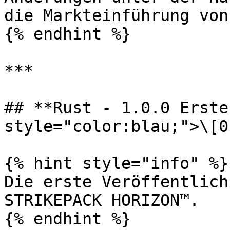
die Markteinführung von
{% endhint %}

***

## **Rust - 1.0.0 Erste
style="color:blau;">\[0
{% hint style="info" %}

Die erste Veröffentlich
STRIKEPACK HORIZON™.

{% endhint %}
