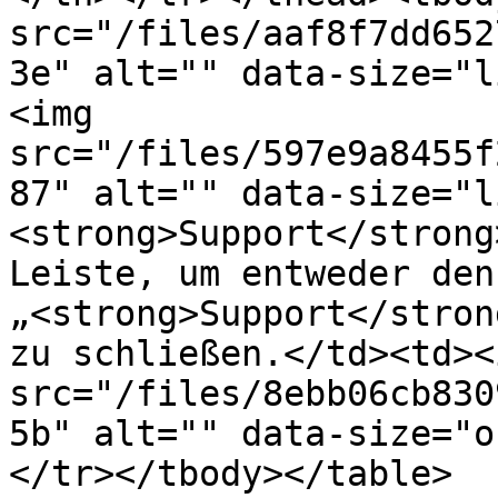
src="/files/aaf8f7dd652
3e" alt="" data-size="l
<img 
src="/files/597e9a8455f
87" alt="" data-size="l
<strong>Support</strong
Leiste, um entweder den 
„<strong>Support</stron
zu schließen.</td><td><i
src="/files/8ebb06cb830
5b" alt="" data-size="o
</tr></tbody></table>
