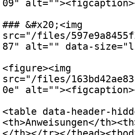
09" alt=""><figcaption>
### &#x20;<img 
src="/files/597e9a8455f
87" alt="" data-size="l
<figure><img 
src="/files/163bd42ae83
0e" alt=""><figcaption>
<table data-header-hidd
<th>Anweisungen</th><th
</th></tr></thead><tbod