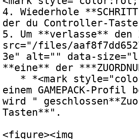
<mark style="color:rot;
4. Wiederhole **SCHRITT
der du Controller-Taste
5. Um **verlasse** den 
src="/files/aaf8f7dd652
3e" alt="" data-size="l
**eine** der ***ZUORDNU
   * *<mark style="color:grün;">**Wenn du dich in 
einem GAMEPACK-Profil b
wird " geschlossen**Zuo
Tasten**".

<figure><img 