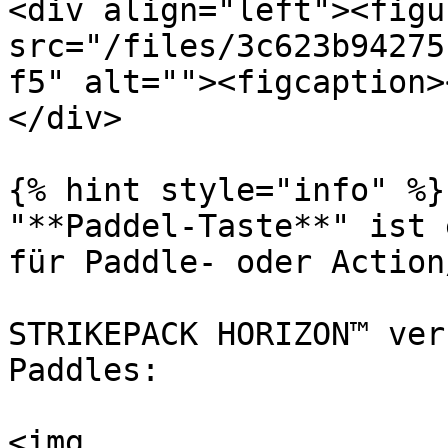
<div align="left"><figu
src="/files/3c623b94275
f5" alt=""><figcaption>
</div>

{% hint style="info" %}

"**Paddel-Taste**" ist 
für Paddle- oder Action
STRIKEPACK HORIZON™ ver
Paddles:

<img 