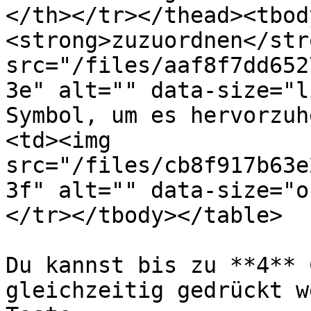
</th></tr></thead><tbod
<strong>zuzuordnen</str
src="/files/aaf8f7dd652
3e" alt="" data-size="l
Symbol, um es hervorzuh
<td><img 
src="/files/cb8f917b63e
3f" alt="" data-size="o
</tr></tbody></table>

Du kannst bis zu **4** 
gleichzeitig gedrückt w