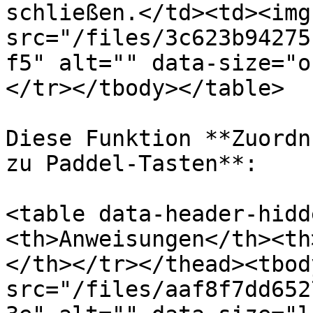
schließen.</td><td><img 
src="/files/3c623b94275
f5" alt="" data-size="o
</tr></tbody></table>

Diese Funktion **Zuordn
zu Paddel-Tasten**:

<table data-header-hidd
<th>Anweisungen</th><th
</th></tr></thead><tbod
src="/files/aaf8f7dd652