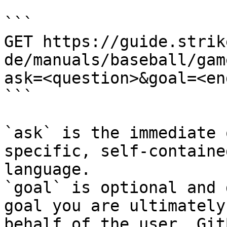
```

GET https://guide.strik
de/manuals/baseball/gam
ask=<question>&goal=<en
```

`ask` is the immediate 
specific, self-containe
language.

`goal` is optional and 
goal you are ultimately
behalf of the user. Git