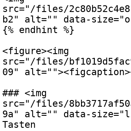
src="/files/2c80b52c4e8
b2" alt="" data-size="o
{% endhint %}

<figure><img 
src="/files/bf1019d5fac
09" alt=""><figcaption>
### <img 
src="/files/8bb3717af50
9a" alt="" data-size="l
Tasten
