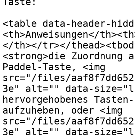
Taste:

<table data-header-hidd
<th>Anweisungen</th><th
</th></tr></thead><tbod
<strong>die Zuordnung a
Paddel-Taste, <img 
src="/files/aaf8f7dd652
3e" alt="" data-size="l
hervorgehobenes Tasten-
aufzuheben, oder <img 
src="/files/aaf8f7dd652
3e" alt="" data-size="l