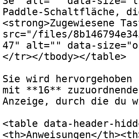
3e" alt="" data-size="l
Paddle-Schaltfläche, di
<strong>Zugewiesene Tas
src="/files/8b146794e34
47" alt="" data-size="o
</tr></tbody></table>

Sie wird hervorgehoben 
mit **16** zuzuordnende
Anzeige, durch die du w
<table data-header-hidd
<th>Anweisungen</th><th