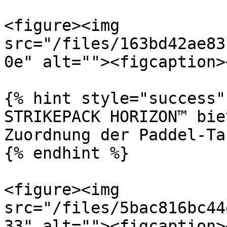
<figure><img 
src="/files/163bd42ae83
0e" alt=""><figcaption>
{% hint style="success" 
STRIKEPACK HORIZON™ bie
Zuordnung der Paddel-Ta
{% endhint %}

<figure><img 
src="/files/5bac816bc44
33" alt=""><figcaption>