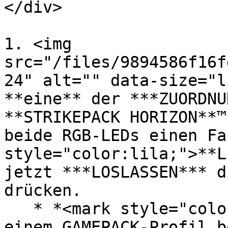
</div>

1. <img 
src="/files/9894586f16f
24" alt="" data-size="l
**eine** der ***ZUORDNU
**STRIKEPACK HORIZON**™
beide RGB-LEDs einen Fa
style="color:lila;">**L
jetzt ***LOSLASSEN*** d
drücken.

   * *<mark style="color:grün;">**Wenn du dich in 
einem GAMEPACK-Profil b