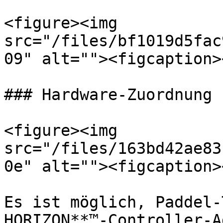
<figure><img 
src="/files/bf1019d5fac
09" alt=""><figcaption>
### Hardware-Zuordnung

<figure><img 
src="/files/163bd42ae83
0e" alt=""><figcaption>
Es ist möglich, Paddel-
HORIZON**™-Controller-A