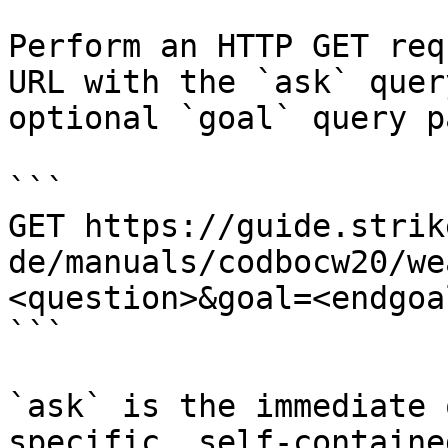
Perform an HTTP GET req
URL with the `ask` quer
optional `goal` query p
```

GET https://guide.strik
de/manuals/codbocw20/we
<question>&goal=<endgoal
```

`ask` is the immediate 
specific, self-containe