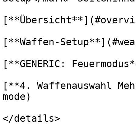
[**Übersicht**](#overvie
[**Waffen-Setup**](#wea
[**GENERIC: Feuermodus*
[**4. Waffenauswahl Meh
mode)

</details>
