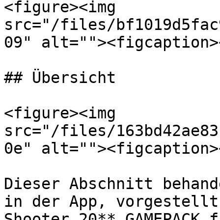
<figure><img 
src="/files/bf1019d5fac
09" alt=""><figcaption>
## Übersicht

<figure><img 
src="/files/163bd42ae83
0e" alt=""><figcaption>
Dieser Abschnitt behand
in der App, vorgestellt
Shooter 20** GAMEPACK f