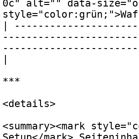
0c" alt="" data-size="o
style="color:grün;">Waf
| ---------------------
-----------------------
-----------------------
|

***

<details>

<summary><mark style="c
Setup</mark> Seiteninha