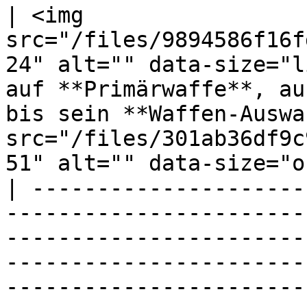
| <img 
src="/files/9894586f16f
24" alt="" data-size="l
auf **Primärwaffe**, au
bis sein **Waffen-Auswa
src="/files/301ab36df9c
51" alt="" data-size="o
| ---------------------
-----------------------
-----------------------
-----------------------
-----------------------