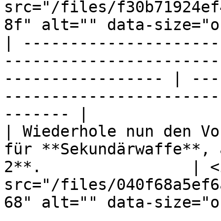
src="/files/f30b71924ef
8f" alt="" data-size="o
| ---------------------
-----------------------
----------------- | ---
-----------------------
------- |

| Wiederhole nun den Vo
für **Sekundärwaffe**, 
2**.                | <i
src="/files/040f68a5ef6
68" alt="" data-size="o