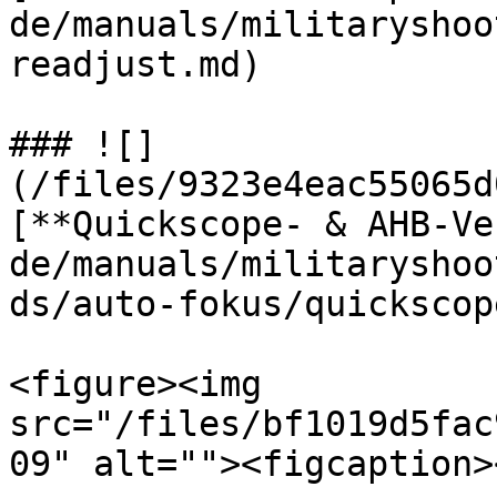
de/manuals/militaryshoo
readjust.md)

### ![]
(/files/9323e4eac55065d
[**Quickscope- & AHB-Ve
de/manuals/militaryshoo
ds/auto-fokus/quickscop
<figure><img 
src="/files/bf1019d5fac
09" alt=""><figcaption>