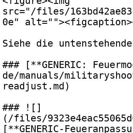
<figure><img 
src="/files/163bd42ae83
0e" alt=""><figcaption>
Siehe die untenstehende
### [**GENERIC: Feuermo
de/manuals/militaryshoo
readjust.md)

### ![]
(/files/9323e4eac55065d
[**GENERIC-Feueranpassu