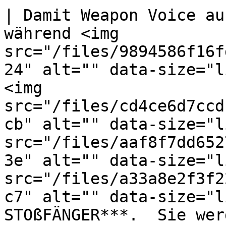
| Damit Weapon Voice au
während <img 
src="/files/9894586f16f
24" alt="" data-size="l
<img 
src="/files/cd4ce6d7ccd
cb" alt="" data-size="l
src="/files/aaf8f7dd652
3e" alt="" data-size="l
src="/files/a33a8e2f3f2
c7" alt="" data-size="l
STOßFÄNGER***.  Sie wer