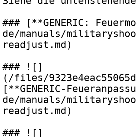
Siehe die untenstehende
### [**GENERIC: Feuermo
de/manuals/militaryshoo
readjust.md)

### ![]
(/files/9323e4eac55065d
[**GENERIC-Feueranpassu
de/manuals/militaryshoo
readjust.md)

### ![]