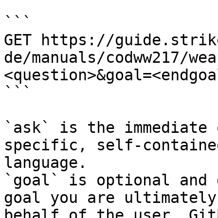
```

GET https://guide.strik
de/manuals/codww217/wea
<question>&goal=<endgoal
```

`ask` is the immediate 
specific, self-containe
language.

`goal` is optional and 
goal you are ultimately
behalf of the user. Git