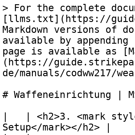
> For the complete docu
[llms.txt](https://guid
Markdown versions of do
available by appending 
page is available as [M
(https://guide.strikepa
de/manuals/codww217/wea
# Waffeneinrichtung | MS
|   | <h2>3. <mark styl
Setup</mark></h2> |
