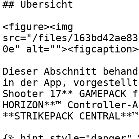
## Übersicht

<figure><img 
src="/files/163bd42ae83
0e" alt=""><figcaption>
Dieser Abschnitt behand
in der App, vorgestellt
Shooter 17** GAMEPACK f
HORIZON**™ Controller-A
**STRIKEPACK CENTRAL**™
{% hint style="danger" %