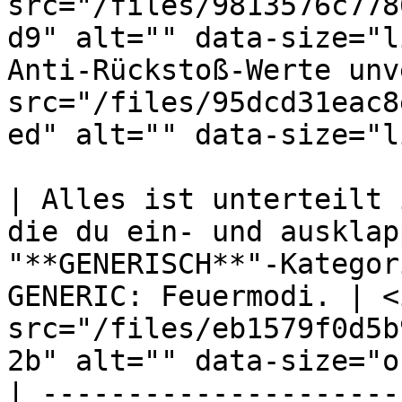
src="/files/9813576c778
d9" alt="" data-size="l
Anti-Rückstoß-Werte unv
src="/files/95dcd31eac8
ed" alt="" data-size="l
| Alles ist unterteilt 
die du ein- und ausklap
"**GENERISCH**"-Kategor
GENERIC: Feuermodi. | <i
src="/files/eb1579f0d5b
2b" alt="" data-size="o
| ---------------------