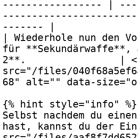
----------------- | ---
-----------------------
------- |

| Wiederhole nun den Vo
für **Sekundärwaffe**, 
2**.                | <i
src="/files/040f68a5ef6
68" alt="" data-size="o
{% hint style="info" %}

Selbst nachdem du einen
hast, kannst du der Ein
src="/files/aaf8f7dd652