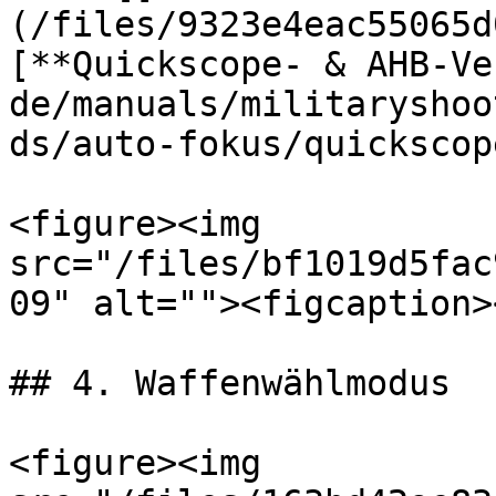
(/files/9323e4eac55065d
[**Quickscope- & AHB-Ve
de/manuals/militaryshoo
ds/auto-fokus/quickscop
<figure><img 
src="/files/bf1019d5fac
09" alt=""><figcaption>
## 4. Waffenwählmodus

<figure><img 