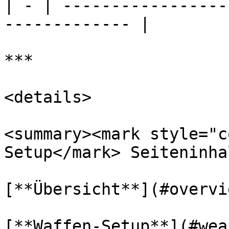
| - | -----------------
------------- |

***

<details>

<summary><mark style="c
Setup</mark> Seiteninha
[**Übersicht**](#overvie
[**Waffen-Setup**](#wea