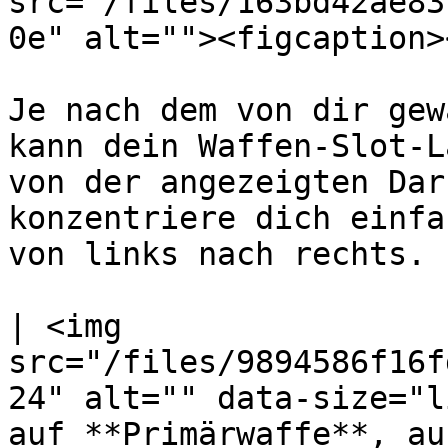
src="/files/163bd42ae83
0e" alt=""><figcaption>
Je nach dem von dir gew
kann dein Waffen-Slot-L
von der angezeigten Dar
konzentriere dich einfa
von links nach rechts.

| <img 
src="/files/9894586f16f
24" alt="" data-size="l
auf **Primärwaffe**, au