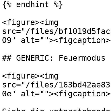
{% endhint %}

<figure><img 
src="/files/bf1019d5fac
09" alt=""><figcaption>
## GENERIC: Feuermodus

<figure><img 
src="/files/163bd42ae83
0e" alt=""><figcaption>