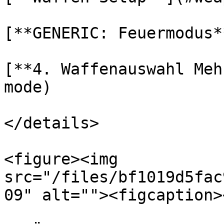
[**GENERIC: Feuermodus*
[**4. Waffenauswahl Meh
mode)

</details>

<figure><img 
src="/files/bf1019d5fac
09" alt=""><figcaption>