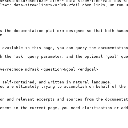
566c9a15c4d7b4eefb3e" alt="" data-size="line">auf das <i
lt="" data-size="line">Zurück-Pfeil oben links, um zum D
s the documentation platform designed so that both human
m.

 available in this page, you can query the documentation
h the `ask` query parameter, and the optional `goal` que
ve/recmode.md?ask=<question>&goal=<endgoal>

 self-contained, and written in natural language.

ou are ultimately trying to accomplish on behalf of the 
on and relevant excerpts and sources from the documentat
esent in the current page, you need clarification or add