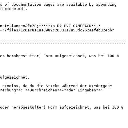
s of documentation pages are available by appending 
recmode.md).

nstellungen&#x20;*****in D2 PVE GAMEPACK**,* 
="/files/1c0ac811813989c20831a7858dc262aef4b32ebb" 
-------------------------------------------------------
-------------------------------------------------------
er herabgestufter) Form aufgezeichnet, was bei 100 % 
ufgezeichnet.

 sinnlos, da du die Sticks während der Wiedergabe 
rechung**: **Durchreichen**-**der Eingaben**".

oder herabgestufter) Form aufgezeichnet, was bei 100 % 