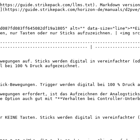
https://guide.strikepack.com/llms.txt). Markdown version
](https://guide.strikepack.com/horizon-de/manuals/d2pve/
d087fd083ff645082df19a1805" alt="" data-size="line">**Ei
en, nur Tasten oder nur Sticks aufzuzeichnen. | <img src
--------------------------------------------------------
----------------------------------- | ------------------
wegungen auf. Sticks werden digital in vereinfachter (od
l bei 100 % Druck aufgezeichnet.

ick-Bewegungen. Trigger werden digital bei 100 % Druck a
wegungen erfordert, ist das Aufzeichnen der Analogsticks
e Option auch gut mit "**Verhalten bei Controller-Unterb
r KEINE Tasten. Sticks werden digital in vereinfachter (