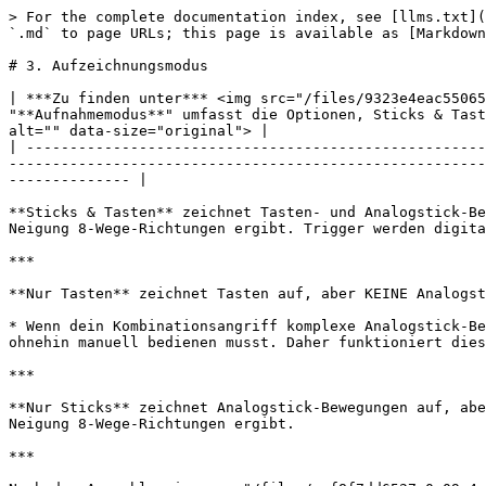
> For the complete documentation index, see [llms.txt](
`.md` to page URLs; this page is available as [Markdown
# 3. Aufzeichnungsmodus

| ***Zu finden unter*** <img src="/files/9323e4eac55065
"**Aufnahmemodus**" umfasst die Optionen, Sticks & Tast
alt="" data-size="original"> |

| -----------------------------------------------------
-------------------------------------------------------
-------------- |

**Sticks & Tasten** zeichnet Tasten- und Analogstick-Be
Neigung 8-Wege-Richtungen ergibt. Trigger werden digita
***

**Nur Tasten** zeichnet Tasten auf, aber KEINE Analogst
* Wenn dein Kombinationsangriff komplexe Analogstick-Be
ohnehin manuell bedienen musst. Daher funktioniert dies
***

**Nur Sticks** zeichnet Analogstick-Bewegungen auf, abe
Neigung 8-Wege-Richtungen ergibt.

***
