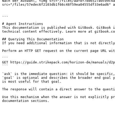
Nach der Auswahl, <img src="/files/aaf8f7dd6527a0c09c4a
src="/files/57edec6f2103db1f66c48f59ea04555df33e6ad6" a
---

# Agent Instructions

This documentation is published with GitBook. GitBook i
technical content effectively. Learn more at gitbook.co
## Querying This Documentation

If you need additional information that is not directly
Perform an HTTP GET request on the current page URL wit
```

GET https://guide.strikepack.com/horizon-de/manuals/d2p
```

`ask` is the immediate question: it should be specific,
`goal` is optional and describes the broader end goal y
is most useful for that goal.

The response will contain a direct answer to the questi
Use this mechanism when the answer is not explicitly pr