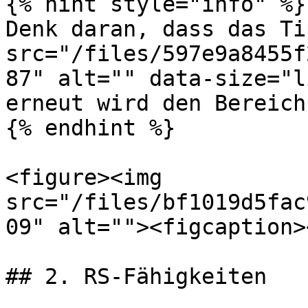
{% hint style="info" %}

Denk daran, dass das Ti
src="/files/597e9a8455f
87" alt="" data-size="l
erneut wird den Bereich
{% endhint %}

<figure><img 
src="/files/bf1019d5fac
09" alt=""><figcaption>
## 2. RS-Fähigkeiten
