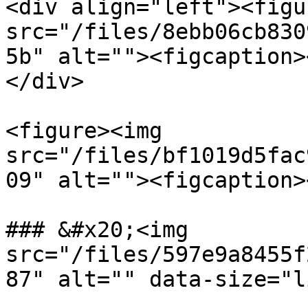
<div align="left"><figu
src="/files/8ebb06cb830
5b" alt=""><figcaption>
</div>

<figure><img 
src="/files/bf1019d5fac
09" alt=""><figcaption>
### &#x20;<img 
src="/files/597e9a8455f
87" alt="" data-size="l