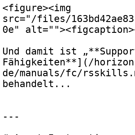
<figure><img 
src="/files/163bd42ae83
0e" alt=""><figcaption>
Und damit ist „**Suppor
Fähigkeiten**](/horizon
de/manuals/fc/rsskills.
behandelt...

---
