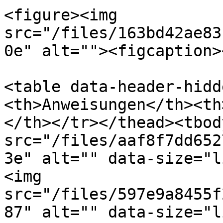
<figure><img 
src="/files/163bd42ae83
0e" alt=""><figcaption>
<table data-header-hidd
<th>Anweisungen</th><th
</th></tr></thead><tbod
src="/files/aaf8f7dd652
3e" alt="" data-size="l
<img 
src="/files/597e9a8455f
87" alt="" data-size="l