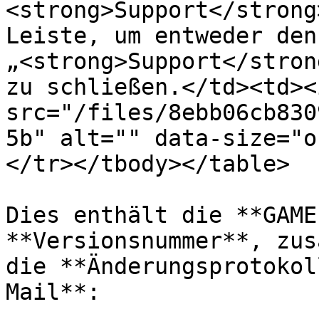
<strong>Support</strong
Leiste, um entweder den 
„<strong>Support</stron
zu schließen.</td><td><i
src="/files/8ebb06cb830
5b" alt="" data-size="o
</tr></tbody></table>

Dies enthält die **GAME
**Versionsnummer**, zus
die **Änderungsprotokol
Mail**:
