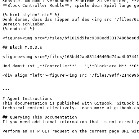
Konsole. Um damit verbundene Probleme zu vermeiden, **V
**Block Controller Rumble**, spiele dein Spiel lange ge
{% hint style="info" %}

Denk daran, dass das Tippen auf das <img src="/files/0c
Bereich schließen.

{% endhint %}

<figure><img src="/files/bf1019d5fac9398edd3317486bde6d
## Block M.O.D.s

<figure><img src="/files/163bd42ae831446409d74aa4b07441
Und damit ist „**Controller**".  "[**Blockiere M**.**O*
<div align="left"><figure><img src="/files/99ff7214d99b
---

# Agent Instructions

This documentation is published with GitBook. GitBook i
technical content effectively. Learn more at gitbook.co
## Querying This Documentation

If you need additional information that is not directly
Perform an HTTP GET request on the current page URL wit