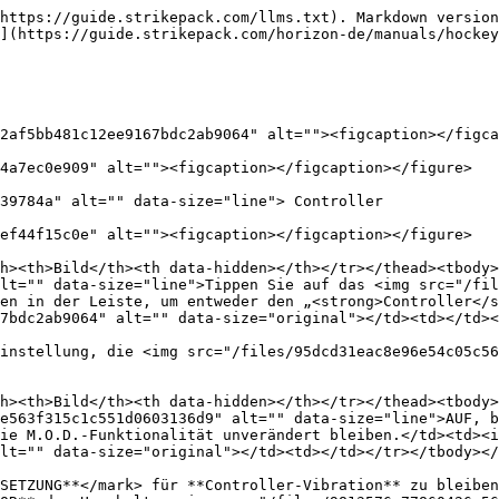
https://guide.strikepack.com/llms.txt). Markdown version
](https://guide.strikepack.com/horizon-de/manuals/hockey
2af5bb481c12ee9167bdc2ab9064" alt=""><figcaption></figca
4a7ec0e909" alt=""><figcaption></figcaption></figure>

39784a" alt="" data-size="line"> Controller

ef44f15c0e" alt=""><figcaption></figcaption></figure>

h><th>Bild</th><th data-hidden></th></tr></thead><tbody>
lt="" data-size="line">Tippen Sie auf das <img src="/fil
en in der Leiste, um entweder den „<strong>Controller</s
7bdc2ab9064" alt="" data-size="original"></td><td></td><
instellung, die <img src="/files/95dcd31eac8e96e54c05c56
h><th>Bild</th><th data-hidden></th></tr></thead><tbody>
e563f315c1c551d0603136d9" alt="" data-size="line">AUF, b
ie M.O.D.-Funktionalität unverändert bleiben.</td><td><i
lt="" data-size="original"></td><td></td></tr></tbody></
SETZUNG**</mark> für **Controller-Vibration** zu bleiben