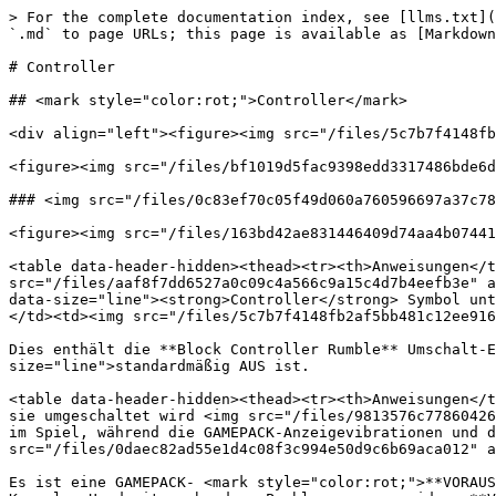
> For the complete documentation index, see [llms.txt](
`.md` to page URLs; this page is available as [Markdown
# Controller

## <mark style="color:rot;">Controller</mark>

<div align="left"><figure><img src="/files/5c7b7f4148fb
<figure><img src="/files/bf1019d5fac9398edd3317486bde6d
### <img src="/files/0c83ef70c05f49d060a760596697a37c78
<figure><img src="/files/163bd42ae831446409d74aa4b07441
<table data-header-hidden><thead><tr><th>Anweisungen</t
src="/files/aaf8f7dd6527a0c09c4a566c9a15c4d7b4eefb3e" a
data-size="line"><strong>Controller</strong> Symbol unt
</td><td><img src="/files/5c7b7f4148fb2af5bb481c12ee916
Dies enthält die **Block Controller Rumble** Umschalt-E
size="line">standardmäßig AUS ist.

<table data-header-hidden><thead><tr><th>Anweisungen</t
sie umgeschaltet wird <img src="/files/9813576c77860426
im Spiel, während die GAMEPACK-Anzeigevibrationen und d
src="/files/0daec82ad55e1d4c08f3c994e50d9c6b69aca012" a
Es ist eine GAMEPACK- <mark style="color:rot;">**VORAUS