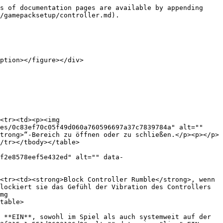
s of documentation pages are available by appending 
/gamepacksetup/controller.md).

ption></figure></div>

<tr><td><p><img 
es/0c83ef70c05f49d060a760596697a37c7839784a" alt="" 
trong>“-Bereich zu öffnen oder zu schließen.</p><p></p>
/tr></tbody></table>

f2e8578eef5e432ed" alt="" data-
<tr><td><strong>Block Controller Rumble</strong>, wenn 
lockiert sie das Gefühl der Vibration des Controllers 
mg 
table>

 **EIN**, sowohl im Spiel als auch systemweit auf der 