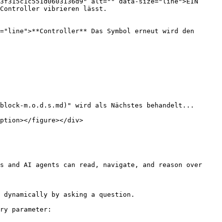
3f315c1c551d0603136d9" alt="" data-size="line">EIN 
Controller vibrieren lässt.

="line">**Controller** Das Symbol erneut wird den 
block-m.o.d.s.md)" wird als Nächstes behandelt...

ption></figure></div>

s and AI agents can read, navigate, and reason over 
 dynamically by asking a question.

ry parameter:
