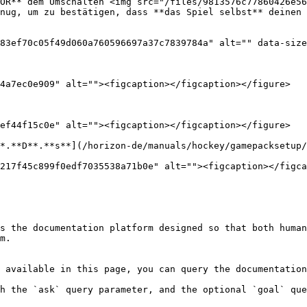
OR** dem Umschalten <img src="/files/9813576c77860426e56
nug, um zu bestätigen, dass **das Spiel selbst** deinen 
83ef70c05f49d060a760596697a37c7839784a" alt="" data-size
4a7ec0e909" alt=""><figcaption></figcaption></figure>

ef44f15c0e" alt=""><figcaption></figcaption></figure>

*.**D**.**s**](/horizon-de/manuals/hockey/gamepacksetup/
217f45c899f0edf7035538a71b0e" alt=""><figcaption></figca
s the documentation platform designed so that both human
m.

 available in this page, you can query the documentation
h the `ask` query parameter, and the optional `goal` que