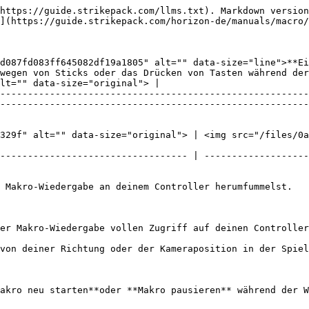
https://guide.strikepack.com/llms.txt). Markdown version
](https://guide.strikepack.com/horizon-de/manuals/macro/
d087fd083ff645082df19a1805" alt="" data-size="line">**Ei
wegen von Sticks oder das Drücken von Tasten während der
lt="" data-size="original"> |

--------------------------------------------------------
--------------------------------------------------------
329f" alt="" data-size="original"> | <img src="/files/0
---------------------------------- | -------------------
 Makro-Wiedergabe an deinem Controller herumfummelst.

er Makro-Wiedergabe vollen Zugriff auf deinen Controller
von deiner Richtung oder der Kameraposition in der Spiel
akro neu starten**oder **Makro pausieren** während der W