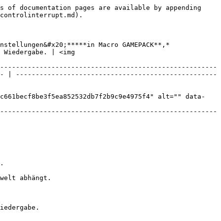
s of documentation pages are available by appending 
controlinterrupt.md).

nstellungen&#x20;*****in Macro GAMEPACK**,* 
 Wiedergabe. | <img 
-------------------------------------------------------
- | ---------------------------------------------------
ac661becf8be3f5ea852532db7f2b9c9e4975f4" alt="" data-
-------------------------------------------------------
.

welt abhängt.

iedergabe.
