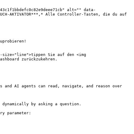
43c1f1bbdefc0c82e9deee71cb" alt="" data-
UCH-AKTIVATOR***,* Alle Controller-Tasten, die du auf 
uprobieren!

-size="line">tippen Sie auf den <img 
ashboard zurückzukehren.

s and AI agents can read, navigate, and reason over 
 dynamically by asking a question.

ry parameter:
