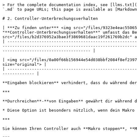
> For the complete documentation index, see [llms.txt](
`.md` to page URLs; this page is available as [Markdown
# 2. Controller-Unterbrechungsverhalten

| ***Zu finden unter*** <img src="/files/9323e4eac55065
"**Controller-Unterbrechungsverhalten**" umfasst das Be
src="/files/b2d376952a3bae3f3869681daac19f261769b2dc" a
| -----------------------------------------------------
-------------------------------------------------------
------------------------------------ |

| <img src="/files/0a00f66b156944e54d038bbf2084f8ef2397
size="original"> |

| -----------------------------------------------------
------------- |

**Eingaben blockieren** verhindert, dass du während der
***

**Durchreichen**-**von Eingaben** gewährt dir während d
* Diese Option ist besonders nützlich, wenn dein Makro 
***

Sie können Ihren Controller auch **Makro stoppen**, **M