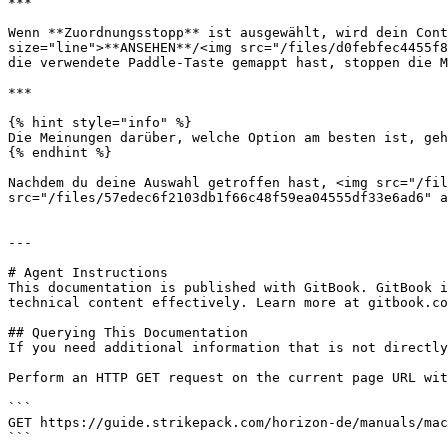
***

Wenn **Zuordnungsstopp** ist ausgewählt, wird dein Con
size="line">**ANSEHEN**/<img src="/files/d0febfec4455f8
die verwendete Paddle-Taste gemappt hast, stoppen die M
***

{% hint style="info" %}

Die Meinungen darüber, welche Option am besten ist, geh
{% endhint %}

Nachdem du deine Auswahl getroffen hast, <img src="/fil
src="/files/57edec6f2103db1f66c48f59ea04555df33e6ad6" a
---

# Agent Instructions

This documentation is published with GitBook. GitBook i
technical content effectively. Learn more at gitbook.co
## Querying This Documentation

If you need additional information that is not directly
Perform an HTTP GET request on the current page URL wit
```

GET https://guide.strikepack.com/horizon-de/manuals/mac
```
