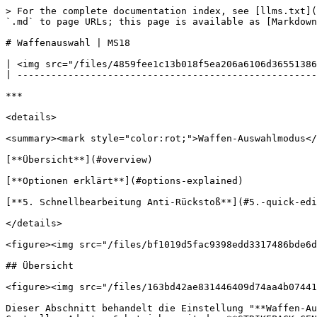
> For the complete documentation index, see [llms.txt](
`.md` to page URLs; this page is available as [Markdown
# Waffenauswahl | MS18

| <img src="/files/4859fee1c13b018f5ea206a6106d36551386
| -----------------------------------------------------
***

<details>

<summary><mark style="color:rot;">Waffen-Auswahlmodus</
[**Übersicht**](#overview)

[**Optionen erklärt**](#options-explained)

[**5. Schnellbearbeitung Anti-Rückstoß**](#5.-quick-edi
</details>

<figure><img src="/files/bf1019d5fac9398edd3317486bde6d
## Übersicht

<figure><img src="/files/163bd42ae831446409d74aa4b07441
Dieser Abschnitt behandelt die Einstellung "**Waffen-Au