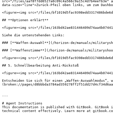
src="/files/aaf8f7dd6527a0c09c4a566c9a15c4d7b4eefb3e" a
data-size="line">Zurück-Pfeil oben links, um zum Dashbo
<figure><img src="/files/bf1019d5fac9398edd3317486bde6d
## **Optionen erklärt**

<figure><img src="/files/163bd42ae831446409d74aa4b07441
Siehe die untenstehenden Links:

### [**Waffen-Auswahl**](/horizon-de/manuals/militarysh
### [**Waffenstimme**](/horizon-de/manuals/militaryshoo
<figure><img src="/files/bf1019d5fac9398edd3317486bde6d
## 5. Schnellbearbeitung Anti-Rückstoß

<figure><img src="/files/163bd42ae831446409d74aa4b07441
Entscheiden Sie sich für einen „Waffen-Auswahlmodus“, w
(broken://pages/d8bbbda3784ad359278ff2f51dd27d4cf34d6aa
---

# Agent Instructions

This documentation is published with GitBook. GitBook i
technical content effectively. Learn more at gitbook.co