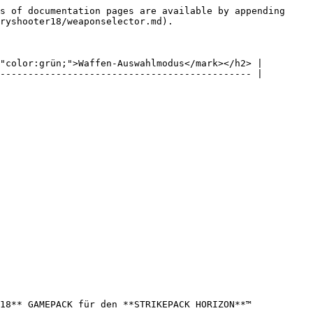
s of documentation pages are available by appending 
ryshooter18/weaponselector.md).

"color:grün;">Waffen-Auswahlmodus</mark></h2> |

--------------------------------------------- |

18** GAMEPACK für den **STRIKEPACK HORIZON**™ 