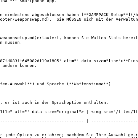
TRAL**™ Smartphone-App.

e mindestens abgeschlossen haben [**GAMEPACK-Setup**](/h
ooter/weaponswap.md).  Sie MÜSSEN sich mit der Verwaltun
weaponsetup.md)erläutert, können Sie Waffen-Slots bereit
n müssen.

87fd083ff645082df19a1805" alt="" data-size="line">**Eins
 ändern können.

fen-Auswahl**) und Sprache (**Waffenstimme**).

; er ist auch in der Sprachoption enthalten.

1f1e" alt="" data-size="original"> | <img src="/files/1
---------------------------------- | -------------------
r jede Option zu erfahren; nachdem Sie Ihre Auswahl getr