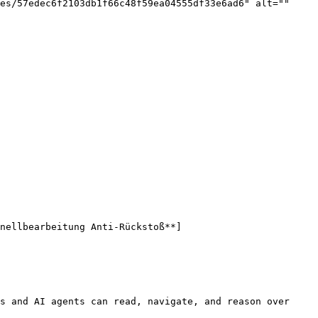
es/57edec6f2103db1f66c48f59ea04555df33e6ad6" alt="" 
nellbearbeitung Anti-Rückstoß**]
s and AI agents can read, navigate, and reason over 