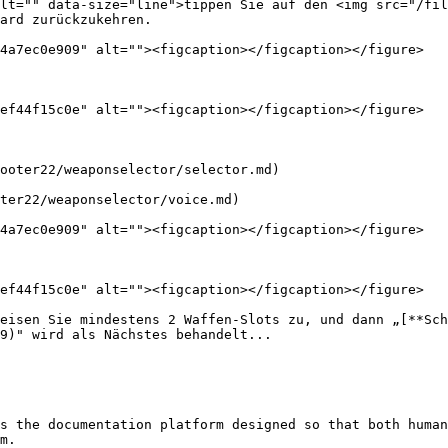
lt="" data-size="line">tippen Sie auf den <img src="/fil
ard zurückzukehren.

4a7ec0e909" alt=""><figcaption></figcaption></figure>

ef44f15c0e" alt=""><figcaption></figcaption></figure>

ooter22/weaponselector/selector.md)

ter22/weaponselector/voice.md)

4a7ec0e909" alt=""><figcaption></figcaption></figure>

ef44f15c0e" alt=""><figcaption></figcaption></figure>

eisen Sie mindestens 2 Waffen-Slots zu, und dann „[**Sch
9)" wird als Nächstes behandelt...

s the documentation platform designed so that both human
m.
