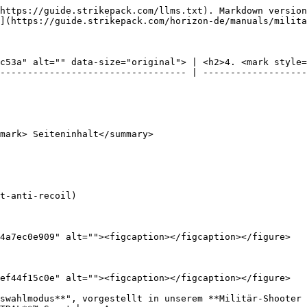
https://guide.strikepack.com/llms.txt). Markdown version
](https://guide.strikepack.com/horizon-de/manuals/milita
c53a" alt="" data-size="original"> | <h2>4. <mark style=
---------------------------------- | -------------------
mark> Seiteninhalt</summary>

t-anti-recoil)

4a7ec0e909" alt=""><figcaption></figcaption></figure>

ef44f15c0e" alt=""><figcaption></figcaption></figure>

swahlmodus**", vorgestellt in unserem **Militär-Shooter 