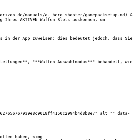
orizon-de/manuals/a.-hero-shooter/gamepacksetup.md) & 
g Ihres AKTIVEN Waffen-Slots auskennen, um 
s in der App zuweisen; dies bedeutet jedoch, dass Sie 
tellungen**, "**Waffen-Auswahlmodus**" behandelt, wie 
f627656767939e8c9018ff4150c2994b4d8b8e7" alt="" data-
-------------------------------------------------------
offen haben, <img 