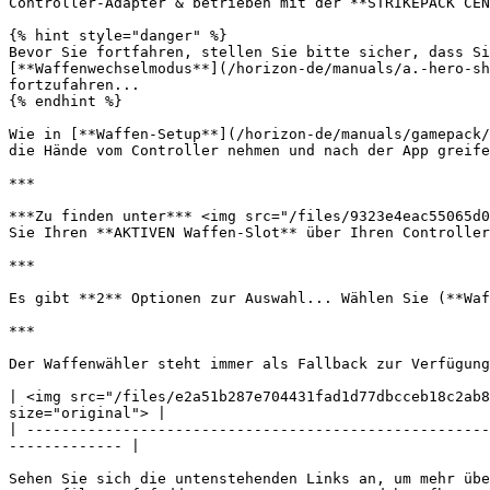
Controller-Adapter & betrieben mit der **STRIKEPACK CEN
{% hint style="danger" %}

Bevor Sie fortfahren, stellen Sie bitte sicher, dass Si
[**Waffenwechselmodus**](/horizon-de/manuals/a.-hero-sh
fortzufahren...

{% endhint %}

Wie in [**Waffen-Setup**](/horizon-de/manuals/gamepack/
die Hände vom Controller nehmen und nach der App greife
***

***Zu finden unter*** <img src="/files/9323e4eac55065d0
Sie Ihren **AKTIVEN Waffen-Slot** über Ihren Controller
***

Es gibt **2** Optionen zur Auswahl... Wählen Sie (**Waf
***

Der Waffenwähler steht immer als Fallback zur Verfügung
| <img src="/files/e2a51b287e704431fad1d77dbcceb18c2ab8
size="original"> |

| -----------------------------------------------------
------------- |

Sehen Sie sich die untenstehenden Links an, um mehr übe