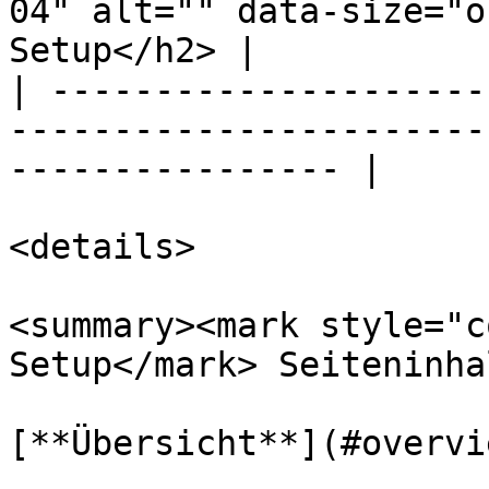
04" alt="" data-size="o
Setup</h2> |

| ---------------------
-----------------------
---------------- |

<details>

<summary><mark style="c
Setup</mark> Seiteninha
[**Übersicht**](#overvie