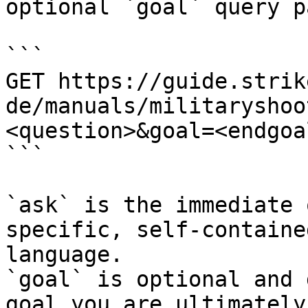
optional `goal` query p
```

GET https://guide.strik
de/manuals/militaryshoo
<question>&goal=<endgoal
```

`ask` is the immediate 
specific, self-containe
language.

`goal` is optional and 
goal you are ultimately