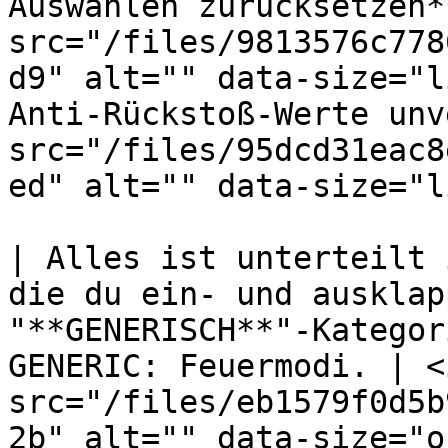
Auswählen zurücksetzen*
src="/files/9813576c778
d9" alt="" data-size="l
Anti-Rückstoß-Werte unv
src="/files/95dcd31eac8
ed" alt="" data-size="l
| Alles ist unterteilt 
die du ein- und ausklap
"**GENERISCH**"-Kategor
GENERIC: Feuermodi. | <i
src="/files/eb1579f0d5b
2b" alt="" data-size="o