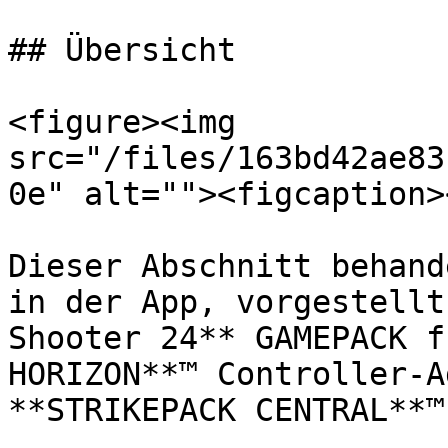
## Übersicht

<figure><img 
src="/files/163bd42ae83
0e" alt=""><figcaption>
Dieser Abschnitt behand
in der App, vorgestellt
Shooter 24** GAMEPACK f
HORIZON**™ Controller-A
**STRIKEPACK CENTRAL**™