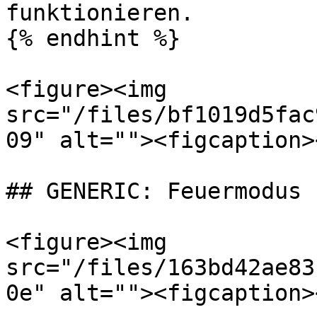
funktionieren.

{% endhint %}

<figure><img 
src="/files/bf1019d5fac
09" alt=""><figcaption>
## GENERIC: Feuermodus

<figure><img 
src="/files/163bd42ae83
0e" alt=""><figcaption>