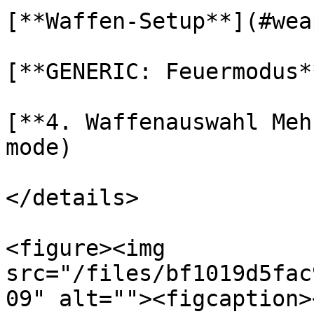
[**Waffen-Setup**](#wea
[**GENERIC: Feuermodus*
[**4. Waffenauswahl Meh
mode)

</details>

<figure><img 
src="/files/bf1019d5fac
09" alt=""><figcaption>