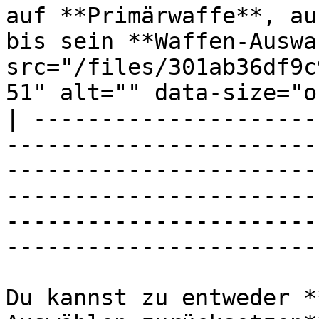
auf **Primärwaffe**, au
bis sein **Waffen-Auswa
src="/files/301ab36df9c
51" alt="" data-size="o
| ---------------------
-----------------------
-----------------------
-----------------------
-----------------------
-----------------------
Du kannst zu entweder *