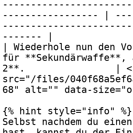
-----------------------
----------------- | ---
-----------------------
------- |

| Wiederhole nun den Vo
für **Sekundärwaffe**, 
2**.                | <i
src="/files/040f68a5ef6
68" alt="" data-size="o
{% hint style="info" %}

Selbst nachdem du einen
hast, kannst du der Ein