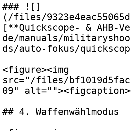
### ![]
(/files/9323e4eac55065d
[**Quickscope- & AHB-Ve
de/manuals/militaryshoo
ds/auto-fokus/quickscop
<figure><img 
src="/files/bf1019d5fac
09" alt=""><figcaption>
## 4. Waffenwählmodus
