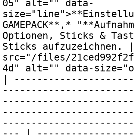
05" alt="" data-
size="line">**Einstellu
GAMEPACK**,* "**Aufnahm
Optionen, Sticks & Tast
Sticks aufzuzeichnen. |
src="/files/21ced992f2f
4d" alt="" data-size="o
| ---------------------
-----------------------
-----------------------
-----------------------
-----------------------
--- | -----------------