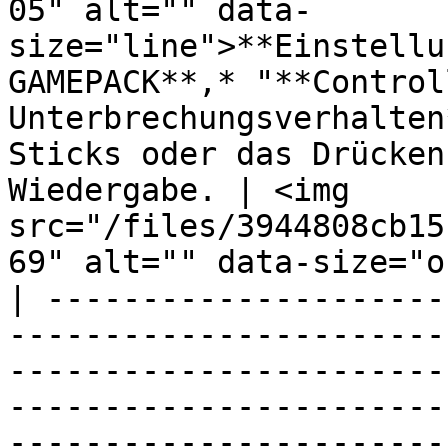
05" alt="" data-
size="line">**Einstellu
GAMEPACK**,* "**Control
Unterbrechungsverhalten
Sticks oder das Drücken
Wiedergabe. | <img 
src="/files/3944808cb15
69" alt="" data-size="o
| ---------------------
-----------------------
-----------------------
-----------------------
-----------------------