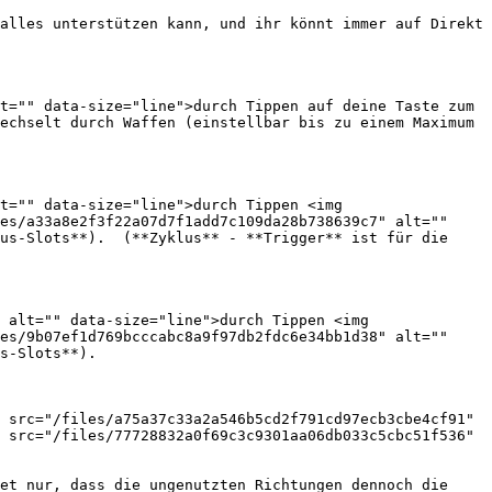
alles unterstützen kann, und ihr könnt immer auf Direkt 
t="" data-size="line">durch Tippen auf deine Taste zum 
echselt durch Waffen (einstellbar bis zu einem Maximum 
t="" data-size="line">durch Tippen <img 
es/a33a8e2f3f22a07d7f1add7c109da28b738639c7" alt="" 
us-Slots**).  (**Zyklus** - **Trigger** ist für die 
 alt="" data-size="line">durch Tippen <img 
es/9b07ef1d769bcccabc8a9f97db2fdc6e34bb1d38" alt="" 
s-Slots**).

 src="/files/a75a37c33a2a546b5cd2f791cd97ecb3cbe4cf91" 
 src="/files/77728832a0f69c3c9301aa06db033c5cbc51f536" 
et nur, dass die ungenutzten Richtungen dennoch die 