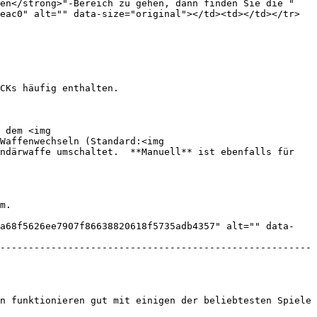
gen</strong>"-Bereich zu gehen, dann finden Sie die "
eac0" alt="" data-size="original"></td><td></td></tr>
CKs häufig enthalten.

 dem <img 
Waffenwechseln (Standard:<img 
ndärwaffe umschaltet.  **Manuell** ist ebenfalls für 
m.

ca68f5626ee7907f86638820618f5735adb4357" alt="" data-
-------------------------------------------------------
n funktionieren gut mit einigen der beliebtesten Spiele 