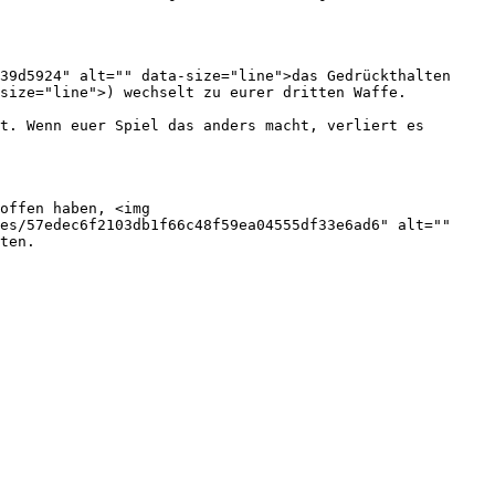
39d5924" alt="" data-size="line">das Gedrückthalten 
size="line">) wechselt zu eurer dritten Waffe.

t. Wenn euer Spiel das anders macht, verliert es 
offen haben, <img 
es/57edec6f2103db1f66c48f59ea04555df33e6ad6" alt="" 
ten.
