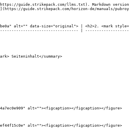
https://guide.strikepack.com/llms.txt). Markdown version
](https://guide.strikepack.com/horizon-de/manuals/pubroy
be0a" alt="" data-size="original"> | <h2>2. <mark style=
---------------------------------- | -------------------
ark> Seiteninhalt</summary>

4a7ec0e909" alt=""><figcaption></figcaption></figure>

ef44f15c0e" alt=""><figcaption></figcaption></figure>
