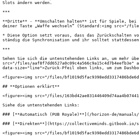
Slots ändern werden.

***

**Dritte** - **Umschalten halten** ist für Spiele, bei 
deiner Taste „Waffe wechseln“ (Standard:<img src="/file
* Diese Option setzt voraus, dass das Zurückschalten vo
ständig die Synchronisation und ihr solltet stattdessen
***

Sehen Sie sich die untenstehenden Links an, um mehr übe
src="/files/aaf8f7dd6527a0c09c4a566c9a15c4d7b4eefb3e" a
data-size="line">Zurück-Pfeil oben links, um zum Dashbo
<figure><img src="/files/bf1019d5fac9398edd3317486bde6d
## **Optionen erklärt**

<figure><img src="/files/163bd42ae831446409d74aa4b07441
Siehe die untenstehenden Links:

### [**Automatisch (PUB Royale)**](/horizon-de/manuals/
### [**Direkten**](https://collectiveminds.gitbook.io/s
<figure><img src="/files/bf1019d5fac9398edd3317486bde6d