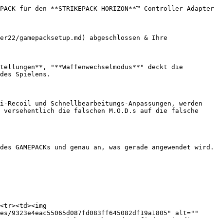
PACK für den **STRIKEPACK HORIZON**™ Controller-Adapter 
er22/gamepacksetup.md) abgeschlossen & Ihre 
tellungen**, "**Waffenwechselmodus**" deckt die 
des Spielens.

i-Recoil und Schnellbearbeitungs-Anpassungen, werden 
 versehentlich die falschen M.O.D.s auf die falsche 
des GAMEPACKs und genau an, was gerade angewendet wird.

<tr><td><img 
es/9323e4eac55065d087fd083ff645082df19a1805" alt="" 