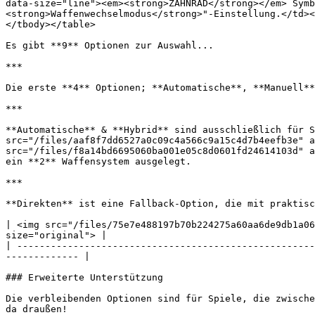
data-size="line"><em><strong>ZAHNRAD</strong></em> Symb
<strong>Waffenwechselmodus</strong>"-Einstellung.</td><
</tbody></table>

Es gibt **9** Optionen zur Auswahl...

***

Die erste **4** Optionen; **Automatische**, **Manuell**
***

**Automatische** & **Hybrid** sind ausschließlich für S
src="/files/aaf8f7dd6527a0c09c4a566c9a15c4d7b4eefb3e" a
src="/files/f8a14bd6695060ba001e05c8d0601fd24614103d" a
ein **2** Waffensystem ausgelegt.

***

**Direkten** ist eine Fallback-Option, die mit praktisc
| <img src="/files/75e7e488197b70b224275a60aa6de9db1a06
size="original"> |

| -----------------------------------------------------
------------- |

### Erweiterte Unterstützung

Die verbleibenden Optionen sind für Spiele, die zwische
da draußen!
