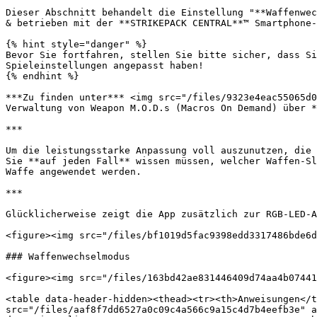
Dieser Abschnitt behandelt die Einstellung "**Waffenwec
& betrieben mit der **STRIKEPACK CENTRAL**™ Smartphone-
{% hint style="danger" %}

Bevor Sie fortfahren, stellen Sie bitte sicher, dass Si
Spieleinstellungen angepasst haben!

{% endhint %}

***Zu finden unter*** <img src="/files/9323e4eac55065d0
Verwaltung von Weapon M.O.D.s (Macros On Demand) über *
***

Um die leistungsstarke Anpassung voll auszunutzen, die 
Sie **auf jeden Fall** wissen müssen, welcher Waffen-Sl
Waffe angewendet werden.

***

Glücklicherweise zeigt die App zusätzlich zur RGB-LED-A
<figure><img src="/files/bf1019d5fac9398edd3317486bde6d
### Waffenwechselmodus

<figure><img src="/files/163bd42ae831446409d74aa4b07441
<table data-header-hidden><thead><tr><th>Anweisungen</t
src="/files/aaf8f7dd6527a0c09c4a566c9a15c4d7b4eefb3e" a