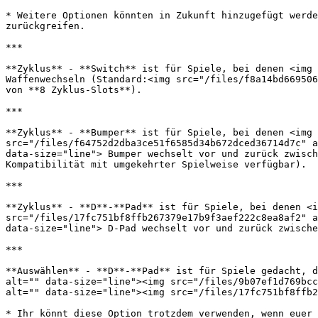
* Weitere Optionen könnten in Zukunft hinzugefügt werde
zurückgreifen.

***

**Zyklus** - **Switch** ist für Spiele, bei denen <img 
Waffenwechseln (Standard:<img src="/files/f8a14bd669506
von **8 Zyklus-Slots**).

***

**Zyklus** - **Bumper** ist für Spiele, bei denen <img 
src="/files/f64752d2dba3ce51f6585d34b672dced36714d7c" a
data-size="line"> Bumper wechselt vor und zurück zwisch
Kompatibilität mit umgekehrter Spielweise verfügbar).

***

**Zyklus** - **D**-**Pad** ist für Spiele, bei denen <i
src="/files/17fc751bf8ffb267379e17b9f3aef222c8ea8af2" a
data-size="line"> D-Pad wechselt vor und zurück zwische
***

**Auswählen** - **D**-**Pad** ist für Spiele gedacht, d
alt="" data-size="line"><img src="/files/9b07ef1d769bcc
alt="" data-size="line"><img src="/files/17fc751bf8ffb2
* Ihr könnt diese Option trotzdem verwenden, wenn euer 