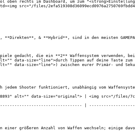
ol oben rechts im Dashboard, um zum "<strong>Einstellun
td><img src="/files/2efa519308d36099ecd0976a2750769fbdd4
, **Direkten**, & **Hybrid**, sind in den meisten GAMEPA
piele gedacht, die ein **2** Waffensystem verwenden, bei
lt="" data-size="line">durch Tippen auf deine Taste zum 
lt="" data-size="line">) zwischen eurer Primär- und Seku
h jedem Shooter funktioniert, unabhängig vom Waffensyste
8893" alt="" data-size="original"> | <img src="/files/7
---------------------------------- | -------------------
n einer größeren Anzahl von Waffen wechseln; einige davo