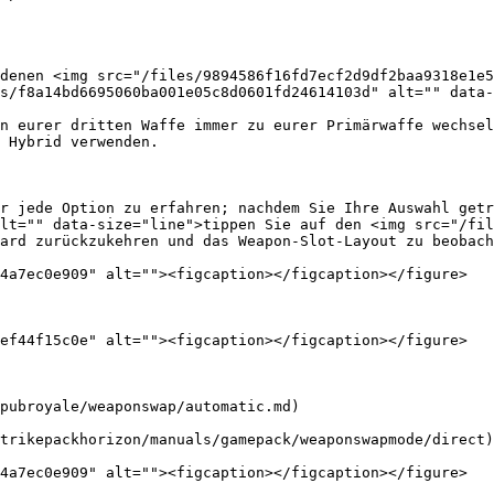
denen <img src="/files/9894586f16fd7ecf2d9df2baa9318e1e5
s/f8a14bd6695060ba001e05c8d0601fd24614103d" alt="" data-
n eurer dritten Waffe immer zu eurer Primärwaffe wechsel
 Hybrid verwenden.

r jede Option zu erfahren; nachdem Sie Ihre Auswahl getr
lt="" data-size="line">tippen Sie auf den <img src="/fil
ard zurückzukehren und das Weapon-Slot-Layout zu beobach
4a7ec0e909" alt=""><figcaption></figcaption></figure>

ef44f15c0e" alt=""><figcaption></figcaption></figure>

pubroyale/weaponswap/automatic.md)

trikepackhorizon/manuals/gamepack/weaponswapmode/direct)

4a7ec0e909" alt=""><figcaption></figcaption></figure>
