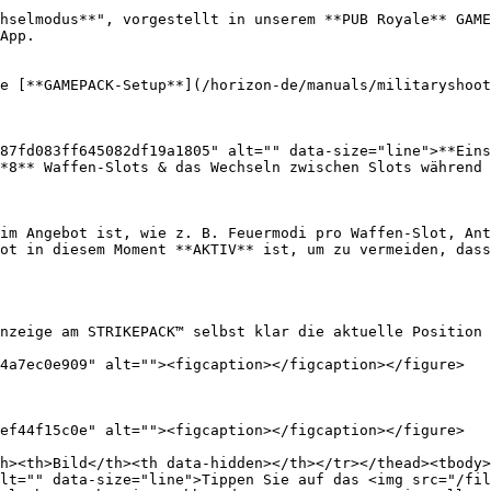
hselmodus**", vorgestellt in unserem **PUB Royale** GAME
App.

e [**GAMEPACK-Setup**](/horizon-de/manuals/militaryshoot
87fd083ff645082df19a1805" alt="" data-size="line">**Eins
*8** Waffen-Slots & das Wechseln zwischen Slots während 
im Angebot ist, wie z. B. Feuermodi pro Waffen-Slot, Ant
ot in diesem Moment **AKTIV** ist, um zu vermeiden, dass
nzeige am STRIKEPACK™ selbst klar die aktuelle Position 
4a7ec0e909" alt=""><figcaption></figcaption></figure>

ef44f15c0e" alt=""><figcaption></figcaption></figure>

h><th>Bild</th><th data-hidden></th></tr></thead><tbody>
lt="" data-size="line">Tippen Sie auf das <img src="/fil