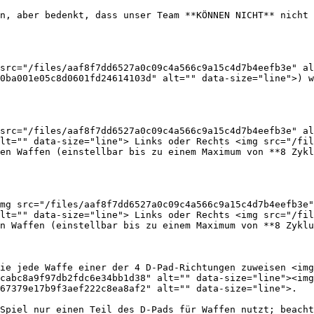
n, aber bedenkt, dass unser Team **KÖNNEN NICHT** nicht 
src="/files/aaf8f7dd6527a0c09c4a566c9a15c4d7b4eefb3e" al
0ba001e05c8d0601fd24614103d" alt="" data-size="line">) w
src="/files/aaf8f7dd6527a0c09c4a566c9a15c4d7b4eefb3e" al
lt="" data-size="line"> Links oder Rechts <img src="/fil
en Waffen (einstellbar bis zu einem Maximum von **8 Zykl
mg src="/files/aaf8f7dd6527a0c09c4a566c9a15c4d7b4eefb3e"
lt="" data-size="line"> Links oder Rechts <img src="/fil
n Waffen (einstellbar bis zu einem Maximum von **8 Zyklu
ie jede Waffe einer der 4 D-Pad-Richtungen zuweisen <img
cabc8a9f97db2fdc6e34bb1d38" alt="" data-size="line"><img
67379e17b9f3aef222c8ea8af2" alt="" data-size="line">.

Spiel nur einen Teil des D-Pads für Waffen nutzt; beacht