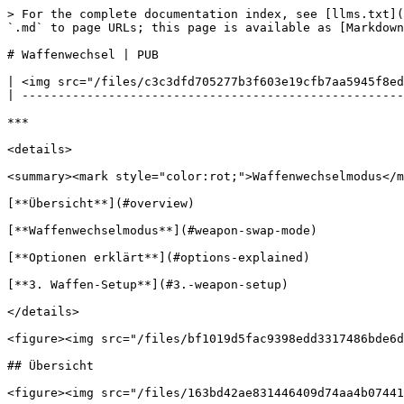
> For the complete documentation index, see [llms.txt](
`.md` to page URLs; this page is available as [Markdown
# Waffenwechsel | PUB

| <img src="/files/c3c3dfd705277b3f603e19cfb7aa5945f8ed
| -----------------------------------------------------
***

<details>

<summary><mark style="color:rot;">Waffenwechselmodus</m
[**Übersicht**](#overview)

[**Waffenwechselmodus**](#weapon-swap-mode)

[**Optionen erklärt**](#options-explained)

[**3. Waffen-Setup**](#3.-weapon-setup)

</details>

<figure><img src="/files/bf1019d5fac9398edd3317486bde6d
## Übersicht

<figure><img src="/files/163bd42ae831446409d74aa4b07441