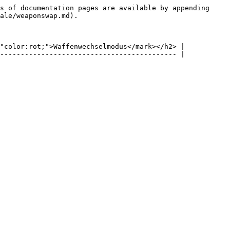
s of documentation pages are available by appending 
ale/weaponswap.md).

"color:rot;">Waffenwechselmodus</mark></h2> |

------------------------------------------- |
