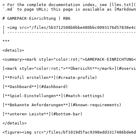
> For the complete documentation index, see [llms.txt](https://guide.strikepack.com/llms.txt). Markdown versions of documentation pages are available by appending `.md` to page URLs; this page is available as [Markdown](https://guide.strikepack.com/horizon-de/manuals/rb6/gamepacksetup.md).

# GAMEPACK-Einrichtung | RB6

| <img src="/files/5b3712508b0bbe480bbc0093176d57838e4cca5d" alt="" data-size="original"> | <h2>1. <mark style="color:rot;">GAMEPACK-Setup</mark></h2> |
| --------------------------------------------------------------------------------------- | ---------------------------------------------------------- |

***

<details>

<summary><mark style="color:rot;">GAMEPACK-EINRICHTUNG</mark> Seiteninhalt</summary>

[<mark style="color:rot;">**Übersicht**</mark>](#overview)

[**Profil erstellen**](#create-profile)

[**Dashboard**](#dashboard)

[**Spiel-Einstellungen**](#match-settings)

[**Bekannte Anforderungen**](#known-requirements)

[**unteren Leiste**](#bottom-bar)

</details>

<figure><img src="/files/bf1019d5fac9398edd3317486bde6d4a7ec0e909" alt=""><figcaption></figcaption></figure>

## Übersicht

<figure><img src="/files/163bd42ae831446409d74aa4b07441ef44f15c0e" alt=""><figcaption></figcaption></figure>

Dieser Abschnitt behandelt den "**Navigationshilfe für Einstellungen**" & <mark style="color:rot;">**ERFORDERLICH**</mark> "**GAMEPACK-Setup**", vorgestellt in unserer **RB6** GAMEPACK für den **STRIKEPACK HORIZON**™ Controller-Adapter & betrieben mit der **STRIKEPACK**™ **CENTRAL** Smartphone-App.

***

Sie **MÜSSEN** die <mark style="color:rot;">**ANFORDERUNGEN**</mark> dieses Abschnitts erfüllen und weiterhin unserem Handbuch folgen, um dieses GAMEPACK und verschiedene **M**.**O**.**D**.s oder **M**acros **O**n **D**emand voll auszuschöpfen, die es zu bieten hat.

***

Das GAMEPACK kann vollständig mit vertrauten Touch-Bedienelementen in der App konfiguriert werden.

{% hint style="danger" %}
**Es ist&#x20;**<mark style="color:rot;">**ERFORDERLICH**</mark>**&#x20;diesen Abschnitt abzuschließen, bevor dieses GAMEPACK verwendet wird**…
{% endhint %}

<figure><img src="/files/bf1019d5fac9398edd3317486bde6d4a7ec0e909" alt=""><figcaption></figcaption></figure>

### Profil erstellen

<figure><img src="/files/163bd42ae831446409d74aa4b07441ef44f15c0e" alt=""><figcaption></figcaption></figure>

<img src="/files/aaf8f7dd6527a0c09c4a566c9a15c4d7b4eefb3e" alt="" data-size="line">Tippen Sie auf das **GAMEPACK** um zu **Profilauswahl**, dann können Sie entweder auf **CM**\_**Standard** tippen, um direkt zum [**Dashboard**](#app-dashboard) Bereich zu gelangen, oder Sie können ein neues Profil erstellen:

1. Um ein Profil zu erstellen, tippen Sie auf das grüne <img src="/files/256bee2334d26cc035a45bbdfd517b617184c317" alt="" data-size="line">*<mark style="color:grün;">**PLUS**</mark>* Symbol.
2. Wählen Sie ein Symbol aus und benennen Sie dann Ihr Profil. Wenn dies Ihr Profil nicht automatisch beendet und speichert, können Sie auf das ***SPEICHERN*** Symbol tippen, das sich oben rechts befindet.
3. Tippen Sie auf Ihr neu erstelltes Profil, um zum **Dashboard** Bereich zu gelangen. Die **Gearhead Eyes** am **STRIKEPACK HORIZON**™ werden zu <mark style="color:grün;">**PULSIEREND GRÜN**</mark>, was <mark style="color:grün;">**GAMEPACK-MODUS**</mark>.

<div align="center"><figure><img src="/files/bf57ce1425b6af4940e9d005deefa11aeaad96ec" 