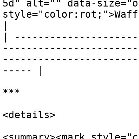
5d" alt="" data-size="o
style="color:rot;">Waff
|

| ---------------------
-----------------------
-----------------------
----- |

***

<details>

<summary><mark style="c