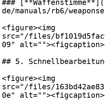
### [**Waffenstimme**](
de/manuals/rb6/weaponse
<figure><img 
src="/files/bf1019d5fac
09" alt=""><figcaption>
## 5. Schnellbearbeitun
<figure><img 
src="/files/163bd42ae83
0e" alt=""><figcaption>