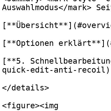
Auswahlmodus</mark> Sei
[**Übersicht**](#overvie
[**Optionen erklärt**](
[**5. Schnellbearbeitun
quick-edit-anti-recoil)

</details>

<figure><img 