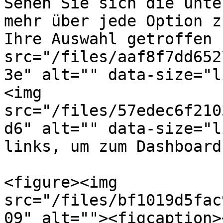
Sehen Sie sich die unte
mehr über jede Option z
Ihre Auswahl getroffen 
src="/files/aaf8f7dd652
3e" alt="" data-size="l
<img 
src="/files/57edec6f210
d6" alt="" data-size="l
links, um zum Dashboard
<figure><img 
src="/files/bf1019d5fac
09" alt=""><figcaption>