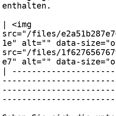
enthalten.

| <img 
src="/files/e2a51b287e7
1e" alt="" data-size="o
src="/files/1f627656767
e7" alt="" data-size="o
| ---------------------
-----------------------
-----------------------
-----------------------