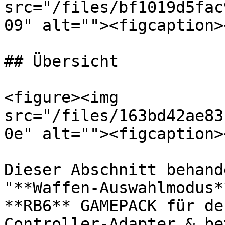
src="/files/bf1019d5fac
09" alt=""><figcaption>
## Übersicht

<figure><img 
src="/files/163bd42ae83
0e" alt=""><figcaption>
Dieser Abschnitt behand
"**Waffen-Auswahlmodus*
**RB6** GAMEPACK für de
Controller-Adapter & be