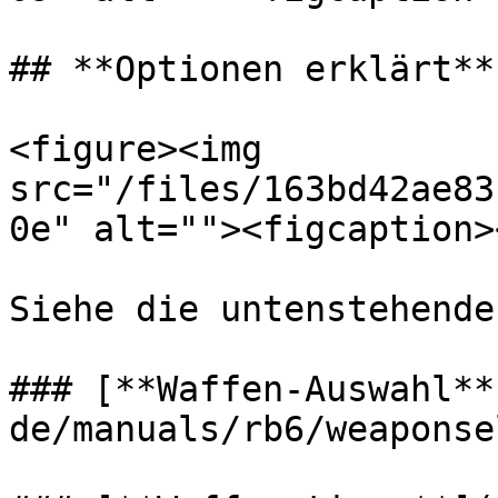
## **Optionen erklärt**

<figure><img 
src="/files/163bd42ae83
0e" alt=""><figcaption>
Siehe die untenstehende
### [**Waffen-Auswahl**
de/manuals/rb6/weaponse