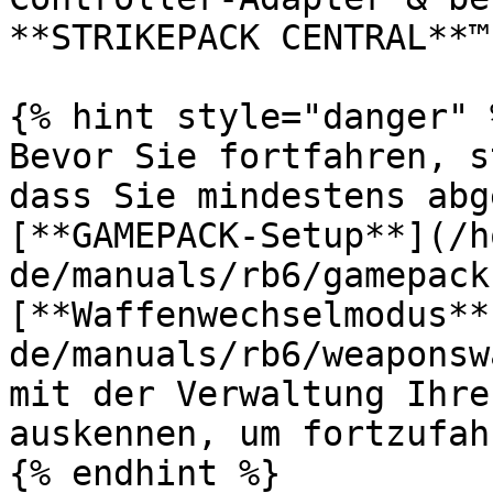
**STRIKEPACK CENTRAL**™
{% hint style="danger" %
Bevor Sie fortfahren, s
dass Sie mindestens abg
[**GAMEPACK-Setup**](/h
de/manuals/rb6/gamepack
[**Waffenwechselmodus**
de/manuals/rb6/weaponsw
mit der Verwaltung Ihre
auskennen, um fortzufah
{% endhint %}
