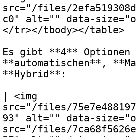
src="/files/2efa519308d
c0" alt="" data-size="o
</tr></tbody></table>

Es gibt **4** Optionen z
**automatischen**, **Ma
**Hybrid**:

| <img 
src="/files/75e7e488197
93" alt="" data-size="o
src="/files/7ca68f5626e