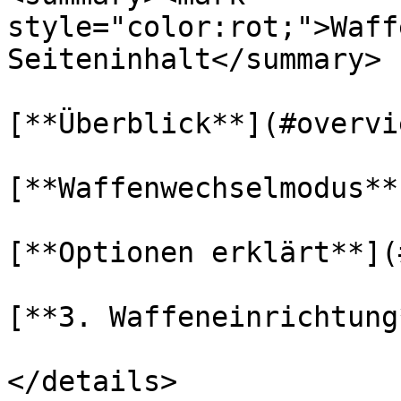
style="color:rot;">Waff
Seiteninhalt</summary>

[**Überblick**](#overvie
[**Waffenwechselmodus**
[**Optionen erklärt**](
[**3. Waffeneinrichtung
</details>
