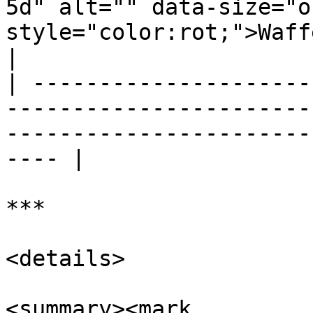
5d" alt="" data-size="o
style="color:rot;">Waff
|

| ---------------------
-----------------------
-----------------------
---- |

***

<details>

<summary><mark 