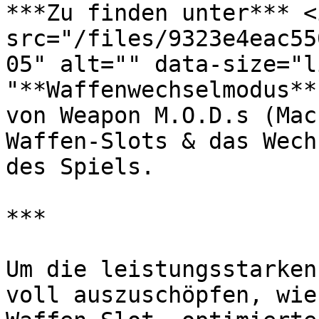
***Zu finden unter*** <i
src="/files/9323e4eac55
05" alt="" data-size="l
"**Waffenwechselmodus**
von Weapon M.O.D.s (Mac
Waffen-Slots & das Wech
des Spiels.

***

Um die leistungsstarken
voll auszuschöpfen, wie