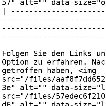
57" alt="" data-size="o
| ---------------------
-----------------------
-----------------------
-----------------------
Folgen Sie den Links un
Option zu erfahren. Nac
getroffen haben, <img 
src="/files/aaf8f7dd652
3e" alt="" data-size="l
src="/files/57edec6f210
d6" alt="" data-size="l