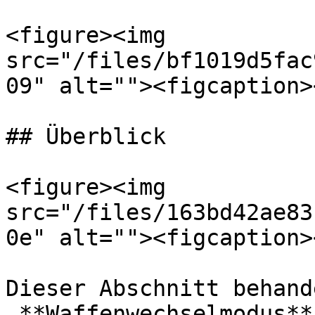
<figure><img 
src="/files/bf1019d5fac
09" alt=""><figcaption>
## Überblick

<figure><img 
src="/files/163bd42ae83
0e" alt=""><figcaption>
Dieser Abschnitt behand
„**Waffenwechselmodus**