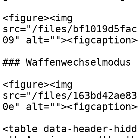
<figure><img 
src="/files/bf1019d5fac
09" alt=""><figcaption>
### Waffenwechselmodus

<figure><img 
src="/files/163bd42ae83
0e" alt=""><figcaption>
<table data-header-hidd