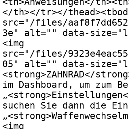
<th>Anweisungen</th><th
</th></tr></thead><tbod
src="/files/aaf8f7dd652
3e" alt="" data-size="l
<img 
src="/files/9323e4eac55
05" alt="" data-size="l
<strong>ZAHNRAD</strong
im Dashboard, um zum Be
„<strong>Einstellungen<
suchen Sie dann die Ein
„<strong>Waffenwechselm
<img 