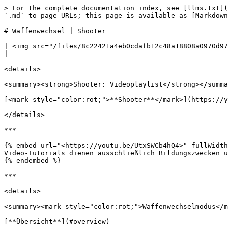
> For the complete documentation index, see [llms.txt](https://guide.strikepack.com/llms.txt). Markdown versions of documentation pages are available by appending `.md` to page URLs; this page is available as [Markdown](https://guide.strikepack.com/horizon-de/manuals/shooter/weaponswap.md).

# Waffenwechsel | Shooter

| <img src="/files/8c22421a4eb0cdafb12c48a18808a0970d975f53" alt="" data-size="original"> | <h2>2. <mark style="color:rot;">Waffenwechselmodus</mark></h2> |
| --------------------------------------------------------------------------------------- | -------------------------------------------------------------- |

<details>

<summary><strong>Shooter: Videoplaylist</strong></summary>

[<mark style="color:rot;">**Shooter**</mark>](https://youtu.be/1EJpjZTqGyk)

</details>

***

{% embed url="<https://youtu.be/UtxSWCb4hQ4>" fullWidth="false" %}
Video-Tutorials dienen ausschließlich Bildungszwecken und spiegeln möglicherweise nicht alle aktuellen Funktionen wider.
{% endembed %}

***

<details>

<summary><mark style="color:rot;">Waffenwechselmodus</mark> Seiteninhalt</summary>

[**Übersicht**](#overview)

[**Waffenwechselmodus**](#weapon-swap-mode)

[**Optionen erklärt**](#options-explained)

[**3. Waffen-Setup**](#3.-weapon-setup)

</details>

<figure><img src="/files/bf1019d5fac9398edd3317486bde6d4a7ec0e909" alt=""><figcaption></figcaption></figure>

## Übersicht

<figure><img src="/files/163bd42ae831446409d74aa4b07441ef44f15c0e" alt=""><figcaption></figcaption></figure>

Dieser Abschnitt behandelt die Einstellung "**Waffenwechselmodus**", vorgestellt in unserem **Shooter** GAMEPACK für den **STRIKEPACK HORIZON**™ Controller-Adapter & betrieben mit der **STRIKEPACK CENTRAL**™ Smartphone-App.

{% hint style="danger" %}
Bevor Sie fortfahren, stellen Sie bitte sicher, dass Sie [**GAMEPACK-Setup**](/horizon-de/manuals/militaryshooter22/gamepacksetup.md) abgeschlossen & Ihre Spieleinstellungen angepasst haben!
{% endhint %}

***Zu finden unter*** <img src="/files/9323e4eac55065d087fd083ff645082df19a1805" alt="" data-size="line">**Einstellungen**, "**Waffenwechselmodus**" deckt die Verwaltung von Weapon M.O.D.s (Macros On Demand) über **8** Waffen-Slots & das Wechseln zwischen Slots während des Spielens.

***

Um die leistungsstarke Anpassung voll auszunutzen, die im Angebot ist, wie z. B. Feuermodi pro Waffen-Slot, Anti-Recoil und Schnellbearbeitungs-Anpassungen, werden Sie **auf jeden Fall** wissen müssen, welcher Waffen-Slot in diesem Moment **AKTIV** ist, um zu vermeiden, dass versehentlich die falschen M.O.D.s auf die falsche Waffe angewendet werden.

***

Glücklicherweise zeigt die App zusätzlich zur RGB-LED-Anzeige am STRIKEPACK™ selbst klar die aktuelle Position des GAMEPACKs und genau an, was gerade angewendet wird.

<figure><img src="/files/bf1019d5fac9398edd3317486bde6d4a7ec0e909" alt=""><figcaption></figcaption></figure>

### Waffenwechselmodus

<figure><img src="/files/163bd42ae831446409d74aa4b07441ef44f15c0e" alt=""><figcaption></figcaption></figure>

<table data-header-hidden><thead><tr><th>Anweisungen</th><th>Bild</th><th data-hidden></th></tr></thead><tbody><tr><td><img src="/files/aaf8f7dd6527a0c09c4a566c9a15c4d7b4eefb3e" alt="" data-size="line">Tippen Sie auf das <img src="/files/9323e4eac55065d087fd083ff645082df19a1805" alt="" data-size="line"><em><strong>ZAHNRAD</strong></em> Symbol oben rechts im Dashboard,