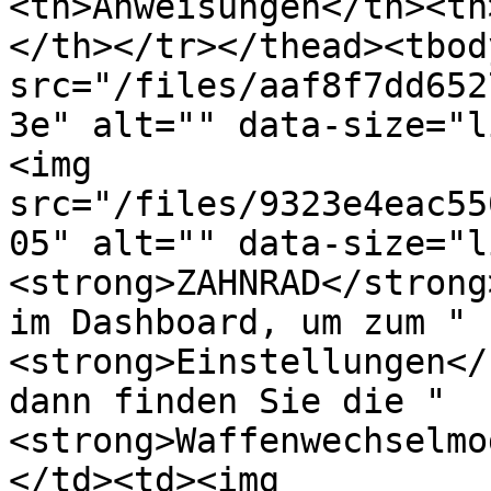
<th>Anweisungen</th><th
</th></tr></thead><tbod
src="/files/aaf8f7dd652
3e" alt="" data-size="l
<img 
src="/files/9323e4eac55
05" alt="" data-size="l
<strong>ZAHNRAD</strong
im Dashboard, um zum "
<strong>Einstellungen</
dann finden Sie die "
<strong>Waffenwechselmo
</td><td><img 