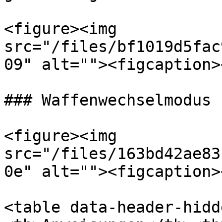
<figure><img 
src="/files/bf1019d5fac
09" alt=""><figcaption>
### Waffenwechselmodus

<figure><img 
src="/files/163bd42ae83
0e" alt=""><figcaption>
<table data-header-hidd