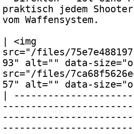
praktisch jedem Shooter
vom Waffensystem.

| <img 
src="/files/75e7e488197
93" alt="" data-size="o
src="/files/7ca68f5626e
57" alt="" data-size="o
| ---------------------
-----------------------
-----------------------
-----------------------