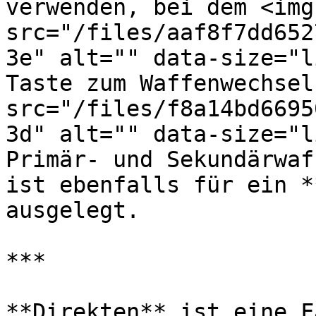
verwenden, bei dem <img 
src="/files/aaf8f7dd652
3e" alt="" data-size="l
Taste zum Waffenwechsel
src="/files/f8a14bd6695
3d" alt="" data-size="l
Primär- und Sekundärwaf
ist ebenfalls für ein *
ausgelegt.

***

**Direkten** ist eine F