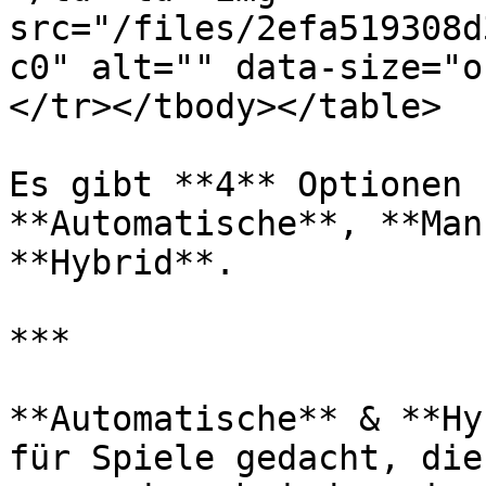
src="/files/2efa519308d
c0" alt="" data-size="o
</tr></tbody></table>

Es gibt **4** Optionen z
**Automatische**, **Man
**Hybrid**.

***

**Automatische** & **Hy
für Spiele gedacht, die