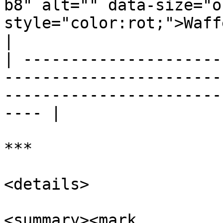
b8" alt="" data-size="o
style="color:rot;">Waff
|

| ---------------------
-----------------------
-----------------------
---- |

***

<details>

<summary><mark 