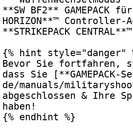
**SW BF2** GAMEPACK für
HORIZON**™ Controller-A
**STRIKEPACK CENTRAL**™
{% hint style="danger" %
Bevor Sie fortfahren, s
dass Sie [**GAMEPACK-Se
de/manuals/militaryshoo
abgeschlossen & Ihre Sp
haben!

{% endhint %}
