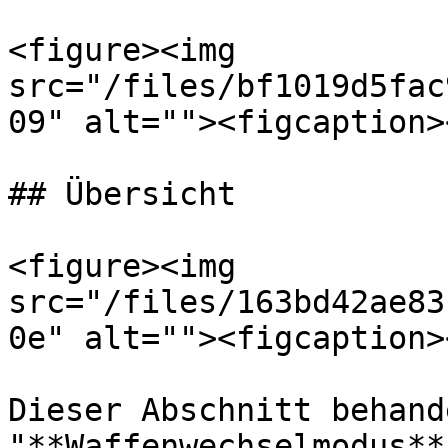
<figure><img 
src="/files/bf1019d5fac
09" alt=""><figcaption>
## Übersicht

<figure><img 
src="/files/163bd42ae83
0e" alt=""><figcaption>
Dieser Abschnitt behand
"**Waffenwechselmodus**