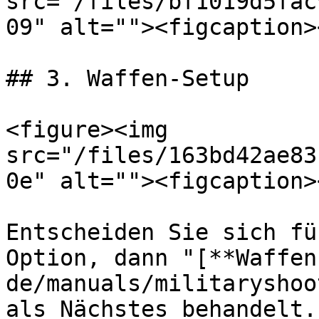
src="/files/bf1019d5fac
09" alt=""><figcaption>
## 3. Waffen-Setup

<figure><img 
src="/files/163bd42ae83
0e" alt=""><figcaption>
Entscheiden Sie sich fü
Option, dann "[**Waffen
de/manuals/militaryshoo
als Nächstes behandelt..