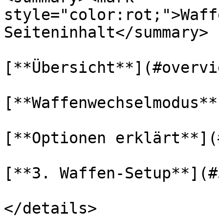
style="color:rot;">Waff
Seiteninhalt</summary>

[**Übersicht**](#overvie
[**Waffenwechselmodus**
[**Optionen erklärt**](
[**3. Waffen-Setup**](#
</details>
