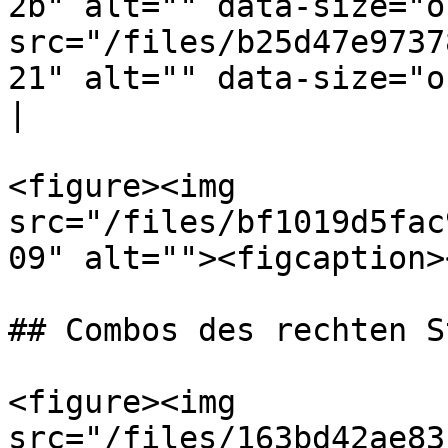
2b" alt="" data-size="o
src="/files/b25d47e9737
21" alt="" data-size="original">                                         
|

<figure><img 
src="/files/bf1019d5fac
09" alt=""><figcaption>
## Combos des rechten S
<figure><img 
src="/files/163bd42ae83