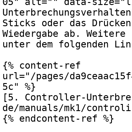
05" alt="" data-size="l
Unterbrechungsverhalten
Sticks oder das Drücken
Wiedergabe ab. Weitere 
unter dem folgenden Link
{% content-ref 
url="/pages/da9ceaac15f
5c" %}

[5. Controller-Unterbre
de/manuals/mk1/controli
{% endcontent-ref %}
