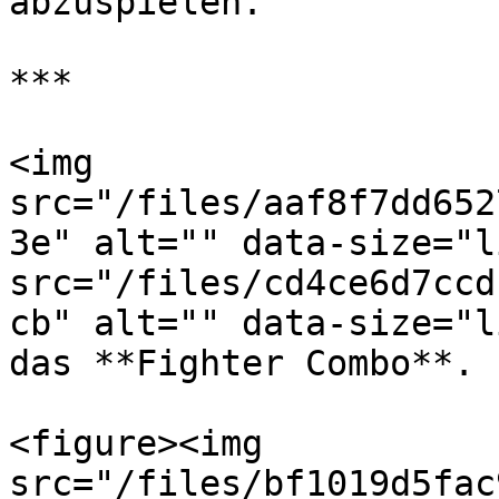
abzuspielen.

***

<img 
src="/files/aaf8f7dd652
3e" alt="" data-size="l
src="/files/cd4ce6d7ccd
cb" alt="" data-size="l
das **Fighter Combo**.

<figure><img 
src="/files/bf1019d5fac