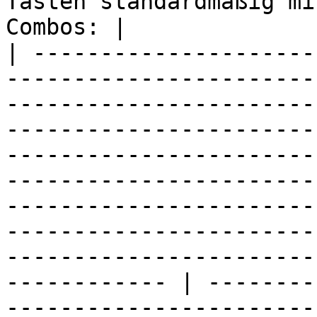
Tasten standardmäßig mi
Combos: |

| ---------------------
-----------------------
-----------------------
-----------------------
-----------------------
-----------------------
-----------------------
-----------------------
-----------------------
------------ | --------
-----------------------