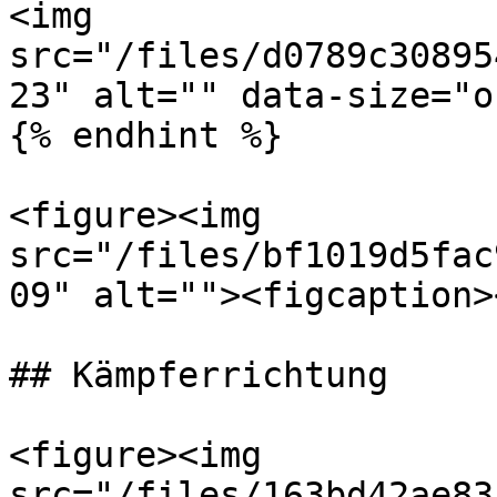
<img 
src="/files/d0789c30895
23" alt="" data-size="o
{% endhint %}

<figure><img 
src="/files/bf1019d5fac
09" alt=""><figcaption>
## Kämpferrichtung

<figure><img 
src="/files/163bd42ae83