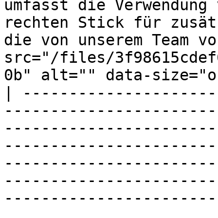
umfasst die Verwendung 
rechten Stick für zusät
die von unserem Team vo
src="/files/3f98615cdef
0b" alt="" data-size="o
| ---------------------
-----------------------
-----------------------
-----------------------
-----------------------
-----------------------
-----------------------