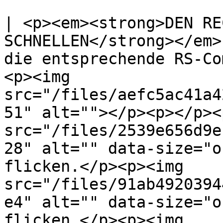
| <p><em><strong>DEN RE
SCHNELLEN</strong></em>
die entsprechende RS-Co
<p><img 
src="/files/aefc5ac41a4
51" alt=""></p><p></p><
src="/files/2539e656d9e
28" alt="" data-size="o
flicken.</p><p><img 
src="/files/91ab4920394
e4" alt="" data-size="o
flicken.</p><p><img 