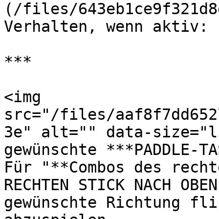
(/files/643eb1ce9f321d8
Verhalten, wenn aktiv:

***

<img 
src="/files/aaf8f7dd652
3e" alt="" data-size="l
gewünschte ***PADDLE-TA
Für "**Combos des recht
RECHTEN STICK NACH OBEN
gewünschte Richtung fli