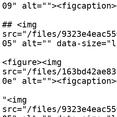
09" alt=""><figcaption>
## <img 
src="/files/9323e4eac55
05" alt="" data-size="l
<figure><img 
src="/files/163bd42ae83
0e" alt=""><figcaption>
"<img 
src="/files/9323e4eac55