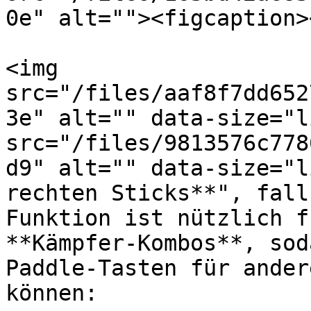
0e" alt=""><figcaption>
<img 
src="/files/aaf8f7dd652
3e" alt="" data-size="l
src="/files/9813576c778
d9" alt="" data-size="l
rechten Sticks**", fall
Funktion ist nützlich f
**Kämpfer-Kombos**, sod
Paddle-Tasten für ander
können:
