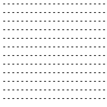
-----------------------
-----------------------
-----------------------
-----------------------
-----------------------
-----------------------
-----------------------
-----------------------
-----------------------
-----------------------
-----------------------
-----------------------