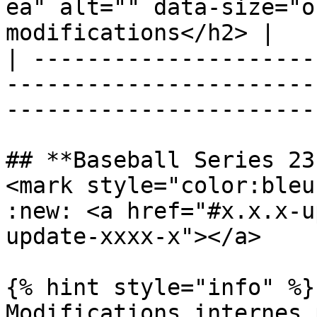
ea" alt="" data-size="o
modifications</h2> |

| ---------------------
-----------------------
-----------------------
## **Baseball Series 23
<mark style="color:bleu
:new: <a href="#x.x.x-u
update-xxxx-x"></a>

{% hint style="info" %}

Modifications internes 