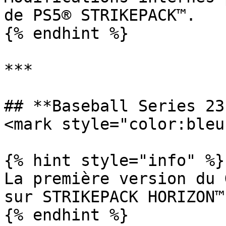
de PS5® STRIKEPACK™.

{% endhint %}

***

## **Baseball Series 23
<mark style="color:bleu
{% hint style="info" %}

La première version du 
sur STRIKEPACK HORIZON™.
{% endhint %}
