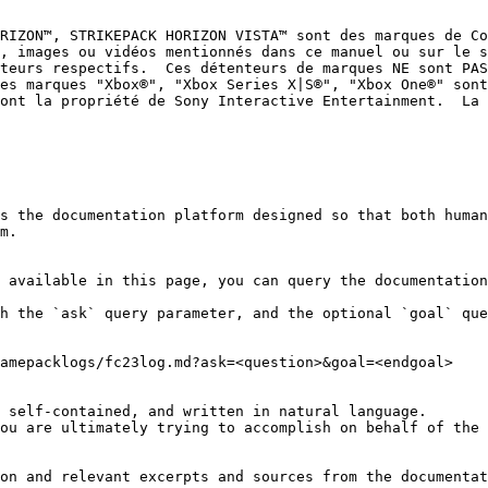
RIZON™, STRIKEPACK HORIZON VISTA™ sont des marques de Co
, images ou vidéos mentionnés dans ce manuel ou sur le s
teurs respectifs.  Ces détenteurs de marques NE sont PAS
es marques "Xbox®", "Xbox Series X|S®", "Xbox One®" sont
ont la propriété de Sony Interactive Entertainment.  La 
s the documentation platform designed so that both human
m.

 available in this page, you can query the documentation
h the `ask` query parameter, and the optional `goal` que
amepacklogs/fc23log.md?ask=<question>&goal=<endgoal>

 self-contained, and written in natural language.

ou are ultimately trying to accomplish on behalf of the 
on and relevant excerpts and sources from the documentat