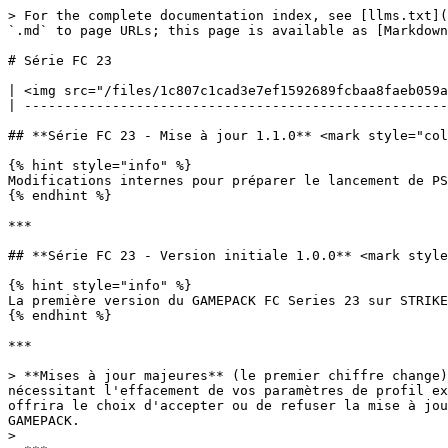
> For the complete documentation index, see [llms.txt](
`.md` to page URLs; this page is available as [Markdown
# Série FC 23

| <img src="/files/1c807c1cad3e7ef1592689fcbaa8faeb059a
| -----------------------------------------------------
## **Série FC 23 - Mise à jour 1.1.0** <mark style="col
{% hint style="info" %}

Modifications internes pour préparer le lancement de PS
{% endhint %}

***

## **Série FC 23 - Version initiale 1.0.0** <mark style
{% hint style="info" %}

La première version du GAMEPACK FC Series 23 sur STRIKE
{% endhint %}

***

> **Mises à jour majeures** (le premier chiffre change)
nécessitant l'effacement de vos paramètres de profil ex
offrira le choix d'accepter ou de refuser la mise à jou
GAMEPACK.

>
