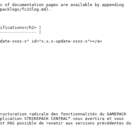
s of documentation pages are available by appending 
packlogs/fc23log.md).

ifications</h2> |

--------------- |

date-xxxx-x" id="x.x.x-update-xxxx-x"></a>

ructuration radicale des fonctionnalités du GAMEPACK 
plication STRIKEPACK CENTRAL™ vous avertira et vous 
st PAS possible de revenir aux versions précédentes du 