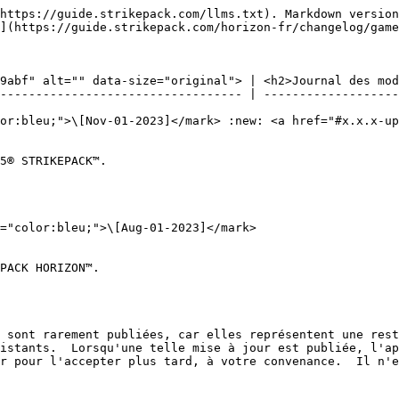
https://guide.strikepack.com/llms.txt). Markdown version
](https://guide.strikepack.com/horizon-fr/changelog/game
9abf" alt="" data-size="original"> | <h2>Journal des mod
---------------------------------- | -------------------
or:bleu;">\[Nov-01-2023]</mark> :new: <a href="#x.x.x-up
5® STRIKEPACK™.

="color:bleu;">\[Aug-01-2023]</mark>

PACK HORIZON™.

 sont rarement publiées, car elles représentent une rest
istants.  Lorsqu'une telle mise à jour est publiée, l'ap
r pour l'accepter plus tard, à votre convenance.  Il n'e