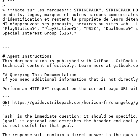
> ***

>

> ***Note sur les marques**: STRIKEPACK™, STRIKEPACK HO
produits, logos, marques et autres marques commerciales
d'identification et restent la propriété de leurs déten
NI n'approuvent ses produits, services ou sites web.  L
"PlayStation®", "PlayStation®5", "PS5®", "DualSense®" s
Special Interest Group (SIG).*

---

# Agent Instructions

This documentation is published with GitBook. GitBook i
technical content effectively. Learn more at gitbook.co
## Querying This Documentation

If you need additional information that is not directly
Perform an HTTP GET request on the current page URL wit
```

GET https://guide.strikepack.com/horizon-fr/changelog/g
```

`ask` is the immediate question: it should be specific,
`goal` is optional and describes the broader end goal y
is most useful for that goal.

The response will contain a direct answer to the questi