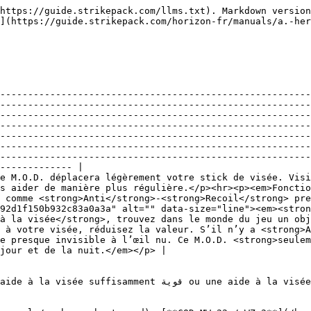
https://guide.strikepack.com/llms.txt). Markdown version
](https://guide.strikepack.com/horizon-fr/manuals/a.-he
--------------------------------------------------------
--------------------------------------------------------
--------------------------------------------------------
--------------------------------------------------------
--------------------------------------------------------
--------------------------------------------------------
--------------------------------------------------------
------------- |

e M.O.D. déplacera légèrement votre stick de visée. Visi
s aider de manière plus régulière.</p><hr><p><em>Fonctio
 comme <strong>Anti</strong>-<strong>Recoil</strong> pre
92d1f150b932c83a0a3a" alt="" data-size="line"><em><stro
à la visée</strong>, trouvez dans le monde du jeu un obj
 à votre visée, réduisez la valeur. S’il n’y a <strong>A
e presque invisible à l’œil nu. Ce M.O.D. <strong>seulem
jour et de la nuit.</em></p> |

 à la visée quelconque pour que ce M.O.D. fonctionne.
