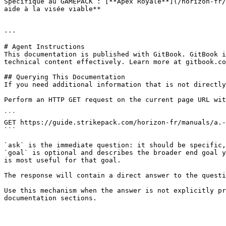
Spécifique au GAMEPACK : [**Apex Royale**](/horizon-fr/
aide à la visée viable**

---

# Agent Instructions

This documentation is published with GitBook. GitBook i
technical content effectively. Learn more at gitbook.co
## Querying This Documentation

If you need additional information that is not directly
Perform an HTTP GET request on the current page URL wit
```

GET https://guide.strikepack.com/horizon-fr/manuals/a.-
```

`ask` is the immediate question: it should be specific,
`goal` is optional and describes the broader end goal y
is most useful for that goal.

The response will contain a direct answer to the questi
Use this mechanism when the answer is not explicitly pr