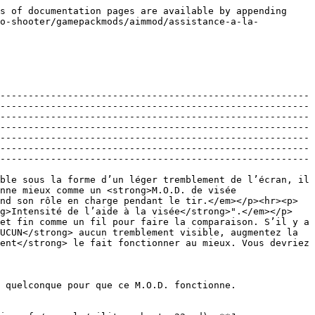
s of documentation pages are available by appending 
ro-shooter/gamepackmods/aimmod/assistance-a-la-
-------------------------------------------------------
-------------------------------------------------------
-------------------------------------------------------
-------------------------------------------------------
-------------------------------------------------------
-------------------------------------------------------
-------------------------------------------------------
ble sous la forme d’un léger tremblement de l’écran, il 
nne mieux comme un <strong>M.O.D. de visée 
nd son rôle en charge pendant le tir.</em></p><hr><p>
ng>Intensité de l’aide à la visée</strong>".</em></p>
et fin comme un fil pour faire la comparaison. S’il y a 
UCUN</strong> aucun tremblement visible, augmentez la 
ent</strong> le fait fonctionner au mieux. Vous devriez 