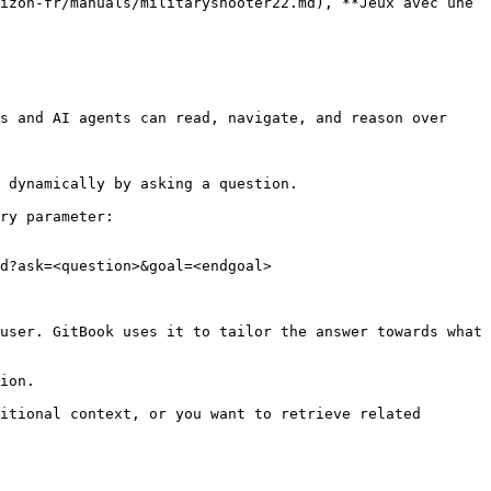
izon-fr/manuals/militaryshooter22.md), **Jeux avec une 
s and AI agents can read, navigate, and reason over 
 dynamically by asking a question.

ry parameter:

d?ask=<question>&goal=<endgoal>

user. GitBook uses it to tailor the answer towards what 
ion.

itional context, or you want to retrieve related 