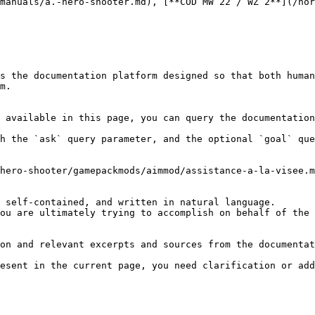
manuals/a.-hero-shooter.md), [**COD MW 22 / WZ 2**](/hor
s the documentation platform designed so that both human
m.

 available in this page, you can query the documentation
h the `ask` query parameter, and the optional `goal` que
hero-shooter/gamepackmods/aimmod/assistance-a-la-visee.m
 self-contained, and written in natural language.

ou are ultimately trying to accomplish on behalf of the 
on and relevant excerpts and sources from the documentat
esent in the current page, you need clarification or add