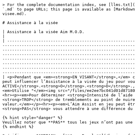
> For the complete documentation index, see [llms.txt](
`.md` to page URLs; this page is available as [Markdown
visee.md).

# Assistance à la visée

| Assistance à la visée Aim M.O.D.                                                                                                                                                                                                                                                                                                                                                                                                                                                                                                                                                                                                                                                                                                                                                                                                                                                                                                                                                                                                                                                                                                                                                                                                                                             
|

| -----------------------------------------------------
-------------------------------------------------------
-------------------------------------------------------
-------------------------------------------------------
-------------------------------------------------------
-------------------------------------------------------
-------------------------------------------------------
-------------------------------------------------------
| <p>Pendant que <em><strong>EN VISANT</strong>,</em> c
peut influencer l’Assistance à la visée du jeu pour vou
ACTIVE</strong>.<strong>O</strong>.<strong>D</strong>.,
<em>Utilise "</em><img src="/files/ee2ee7bc041d01d87180
<hr><p><em>Pour déterminer <strong>Intensité de l’aide 
<strong>TROP</strong> de tremblements au point de nuire
valeur.</em></p><hr><p><em>L’Aim Assist en jeu peut êtr
<strong>PAS</strong> vous attendre à une différence du 
{% hint style="danger" %}

Veuillez noter que **PAS** tous les jeux n’ont pas une aide à la visée suffisamment قوية ou une aide
{% endhint %}
