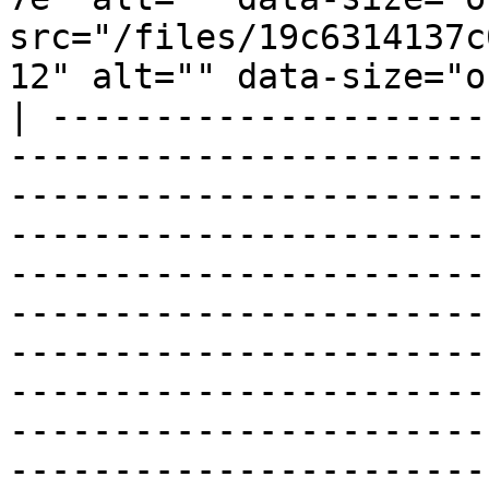
src="/files/19c6314137c
12" alt="" data-size="o
| ---------------------
-----------------------
-----------------------
-----------------------
-----------------------
-----------------------
-----------------------
-----------------------
-----------------------
-----------------------