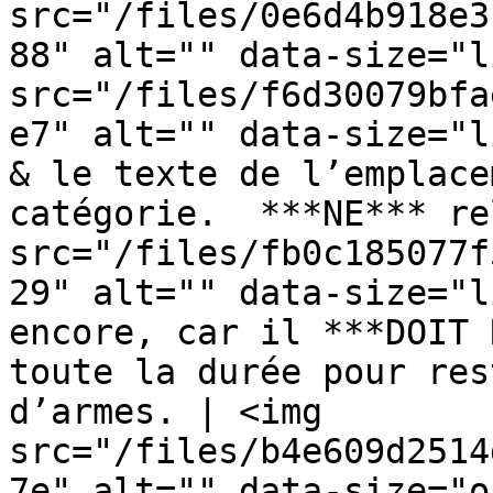
src="/files/0e6d4b918e3
88" alt="" data-size="l
src="/files/f6d30079bfa
e7" alt="" data-size="l
& le texte de l’emplace
catégorie.  ***NE*** re
src="/files/fb0c185077f
29" alt="" data-size="l
encore, car il ***DOIT 
toute la durée pour res
d’armes. | <img 
src="/files/b4e609d2514
7e" alt="" data-size="o