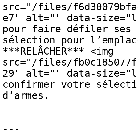
src="/files/f6d30079bfa
e7" alt="" data-size="l
pour faire défiler ses 
sélection pour l’emplace
***RELÂCHER*** <img 
src="/files/fb0c185077f
29" alt="" data-size="l
confirmer votre sélecti
d’armes.

---
