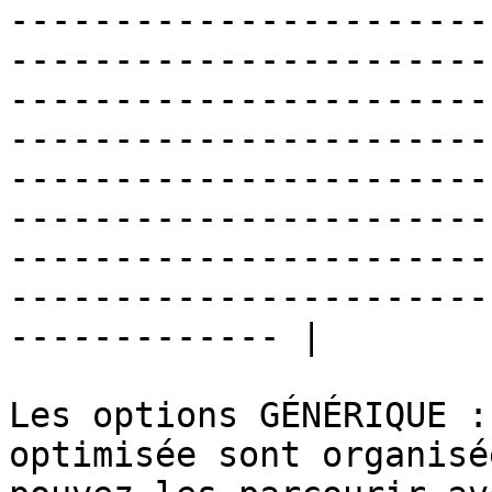
-----------------------
-----------------------
-----------------------
-----------------------
-----------------------
-----------------------
-----------------------
-----------------------
------------- |

Les options GÉNÉRIQUE :
optimisée sont organisé