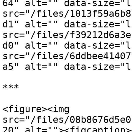
64" alt="" data-size="l
src="/files/1013f59a6b8
d1" alt="" data-size="l
src="/files/f39212d6a3e
d0" alt="" data-size="l
src="/files/6ddbee41407
a5" alt="" data-size="l
***

<figure><img 
src="/files/08b8676d5e0
20" alt=""><figcaption>