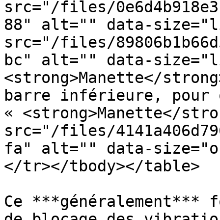
src="/files/0e6d4b918e3
88" alt="" data-size="l
src="/files/89806b1b66d
bc" alt="" data-size="l
<strong>Manette</strong
barre inférieure, pour 
« <strong>Manette</stro
src="/files/4141a406d79
fa" alt="" data-size="o
</tr></tbody></table>

Ce ***généralement*** f
de blocage des vibratio