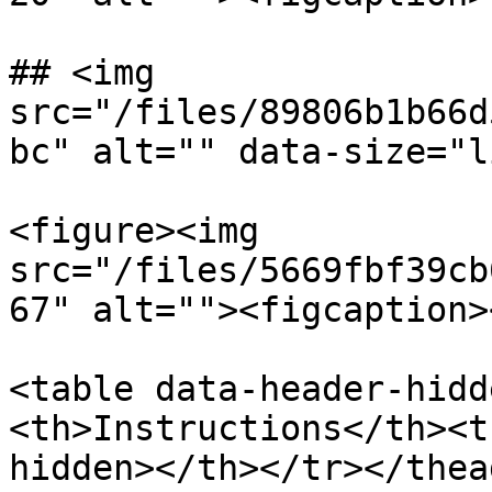
## <img 
src="/files/89806b1b66d
bc" alt="" data-size="l
<figure><img 
src="/files/5669fbf39cb
67" alt=""><figcaption>
<table data-header-hidd
<th>Instructions</th><t
hidden></th></tr></thea