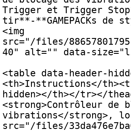
Trigger et Trigger Stop
tir**-**GAMEPACKs de st
<img 
src="/files/88657801795
40" alt="" data-size="l
<table data-header-hidd
<th>Instructions</th><t
hidden></th></tr></thea
<strong>Contrôleur de b
vibrations</strong>, lo
src="/files/33da476e7ba