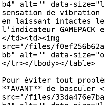
b4" alt="" data-size="l
sensation de vibration 
en laissant intactes le
l’indicateur GAMEPACK e
</td><td><img 
src="/files/f0ef256b62a
bb" alt="" data-size="o
</tr></tbody></table>

Pour éviter tout problè
**AVANT** de basculer <i
src="/files/33da476e7ba