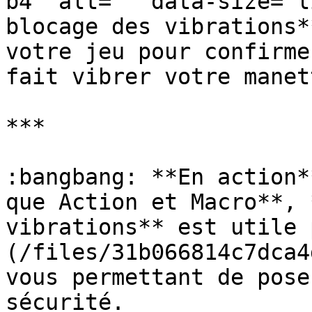
b4" alt="" data-size="l
blocage des vibrations*
votre jeu pour confirme
fait vibrer votre manett
***

:bangbang: **En action*
que Action et Macro**, 
vibrations** est utile 
(/files/31b066814c7dca4
vous permettant de pose
sécurité.
