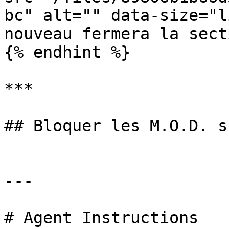
bc" alt="" data-size="l
nouveau fermera la secti
{% endhint %}

***

## Bloquer les M.O.D. s
---

# Agent Instructions
