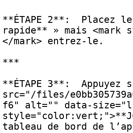
**ÉTAPE 2**:  Placez le
rapide** » mais <mark s
</mark> entrez-le.

***

**ÉTAPE 3**:  Appuyez s
src="/files/e0bb305739a
f6" alt="" data-size="l
style="color:vert;">**J
tableau de bord de l’ap