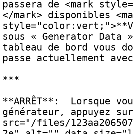
passera de <mark style=
</mark> disponibles <mar
style="color:vert;">**V
sous « Generator Data »
tableau de bord vous do
passe actuellement avec
***

**ARRÊT**:  Lorsque vou
générateur, appuyez sur
src="/files/123aa206507
2e" alt="" data-size="l