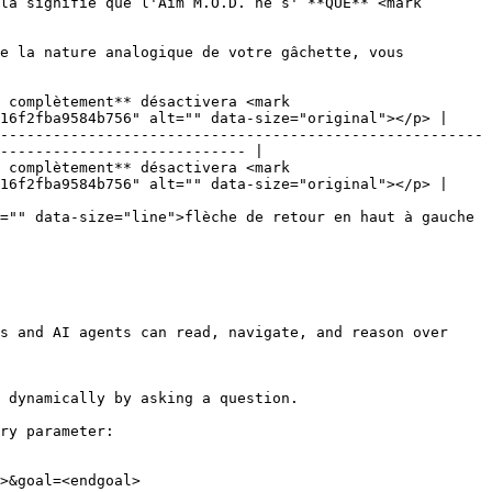
la signifie que l'Aim M.O.D. ne s' **QUE** <mark 
e la nature analogique de votre gâchette, vous 
 complètement** désactivera <mark 
16f2fba9584b756" alt="" data-size="original"></p> |

-------------------------------------------------------
---------------------------- |

 complètement** désactivera <mark 
16f2fba9584b756" alt="" data-size="original"></p> |

="" data-size="line">flèche de retour en haut à gauche 
s and AI agents can read, navigate, and reason over 
 dynamically by asking a question.

ry parameter:

>&goal=<endgoal>
