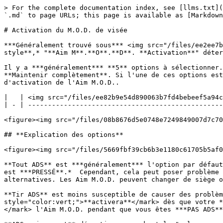
> For the complete documentation index, see [llms.txt](
`.md` to page URLs; this page is available as [Markdown
# Activation du M.O.D. de visée

***Généralement trouvé sous*** <img src="/files/ee2ee7b
style**,* "**Aim M**.**O**.**D**. **Activation**" déter
Il y a ***généralement*** **5** options à sélectionner.
**Maintenir complètement**. Si l'une de ces options est
d'activation de l'Aim M.O.D..

|   | <img src="/files/ee82b9e54d890063b7fd4bebeef5a94c
| - | -------------------------------------------------
<figure><img src="/files/08b8676d5e0748e7249849007d7c70
## **Explication des options**

<figure><img src="/files/5669fbf39cb6b3e1180c61705b5af0
**Tout ADS** est ***généralement*** l'option par défaut
est ***PRESSÉ**.*  Cependant, cela peut poser problème 
alternatives. Les Aim M.O.D. peuvent changer de siège o
**Tir ADS** est moins susceptible de causer des problèm
style="color:vert;">**activera**</mark> dès que votre *
</mark> l'Aim M.O.D. pendant que vous êtes ***PAS ADS**