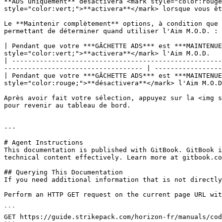
**ADS uniquement** désactivera <mark style="color:rouge
style="color:vert;">**activera**</mark> lorsque vous êt
Le **Maintenir complètement** options, à condition que 
permettant de déterminer quand utiliser l'Aim M.O.D. :

| Pendant que votre ***GÂCHETTE ADS*** est ***MAINTENUE
style="color:vert;">**activera**</mark> l'Aim M.O.D.   
| -----------------------------------------------------
----------------------------------- | -----------------
| Pendant que votre ***GÂCHETTE ADS*** est ***MAINTENUE
style="color:rouge;">**désactivera**</mark> l'Aim M.O.D
Après avoir fait votre sélection, appuyez sur la <img s
pour revenir au tableau de bord.

---

# Agent Instructions

This documentation is published with GitBook. GitBook i
technical content effectively. Learn more at gitbook.co
## Querying This Documentation

If you need additional information that is not directly
Perform an HTTP GET request on the current page URL wit
```

GET https://guide.strikepack.com/horizon-fr/manuals/cod