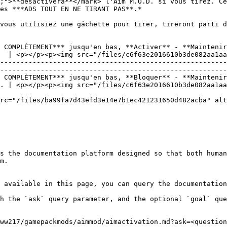
;">**désactivera**</mark> l'Aim M.O.D. si vous tirez. Ce
es ***ADS TOUT EN NE TIRANT PAS**.*

vous utilisiez une gâchette pour tirer, tireront parti d
 COMPLÈTEMENT*** jusqu'en bas, **Activer** - **Maintenir
  | <p></p><p><img src="/files/c6f63e2016610b3de082aa1aa
--------------------------------------------------------
--------------------------------------------------------
 COMPLÈTEMENT*** jusqu'en bas, **Bloquer** - **Maintenir
. | <p></p><p><img src="/files/c6f63e2016610b3de082aa1aa
rc="/files/ba99fa7d43efd3e14e7b1ec421231650d482acba" alt
s the documentation platform designed so that both human
m.

 available in this page, you can query the documentation
h the `ask` query parameter, and the optional `goal` que
ww217/gamepackmods/aimmod/aimactivation.md?ask=<question