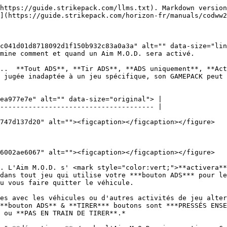
https://guide.strikepack.com/llms.txt). Markdown version
](https://guide.strikepack.com/horizon-fr/manuals/codww2
c041d01d8718092d1f150b932c83a0a3a" alt="" data-size="lin
mine comment et quand un Aim M.O.D. sera activé.

..  **Tout ADS**, **Tir ADS**, **ADS uniquement**, **Act
 jugée inadaptée à un jeu spécifique, son GAMEPACK peut 
ea977e7e" alt="" data-size="original"> |

-------------------------------------- |

747d137d20" alt=""><figcaption></figcaption></figure>

6002ae6067" alt=""><figcaption></figcaption></figure>

. L'Aim M.O.D. s' <mark style="color:vert;">**activera**
dans tout jeu qui utilise votre ***bouton ADS*** pour le
u vous faire quitter le véhicule.

es avec les véhicules ou d'autres activités de jeu alter
**bouton ADS** & **TIRER*** boutons sont ***PRESSÉS ENSE
 ou **PAS EN TRAIN DE TIRER**.*
