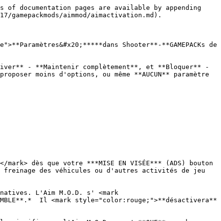
s of documentation pages are available by appending 
17/gamepackmods/aimmod/aimactivation.md).

e">**Paramètres&#x20;*****dans Shooter**-**GAMEPACKs de 
iver** - **Maintenir complètement**, et **Bloquer** - 
proposer moins d'options, ou même **AUCUN** paramètre 
</mark> dès que votre ***MISE EN VISÉE*** (ADS) bouton 
 freinage des véhicules ou d'autres activités de jeu 
natives. L'Aim M.O.D. s' <mark 
MBLE**.*  Il <mark style="color:rouge;">**désactivera**