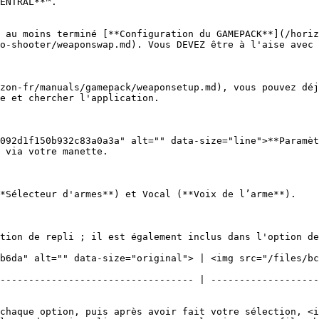
ENTRAL**™.

 au moins terminé [**Configuration du GAMEPACK**](/horiz
o-shooter/weaponswap.md). Vous DEVEZ être à l'aise avec 
zon-fr/manuals/gamepack/weaponsetup.md), vous pouvez déj
e et chercher l'application.

092d1f150b932c83a0a3a" alt="" data-size="line">**Paramèt
 via votre manette.

*Sélecteur d'armes**) et Vocal (**Voix de l’arme**).

tion de repli ; il est également inclus dans l'option de
b6da" alt="" data-size="original"> | <img src="/files/b
---------------------------------- | -------------------
chaque option, puis après avoir fait votre sélection, <i