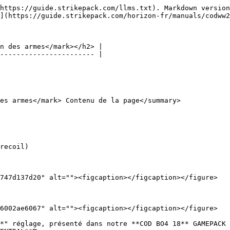
https://guide.strikepack.com/llms.txt). Markdown version
](https://guide.strikepack.com/horizon-fr/manuals/codww2
n des armes</mark></h2> |

----------------------- |

es armes</mark> Contenu de la page</summary>

recoil)

747d137d20" alt=""><figcaption></figcaption></figure>

6002ae6067" alt=""><figcaption></figcaption></figure>

*" réglage, présenté dans notre **COD BO4 18** GAMEPACK 