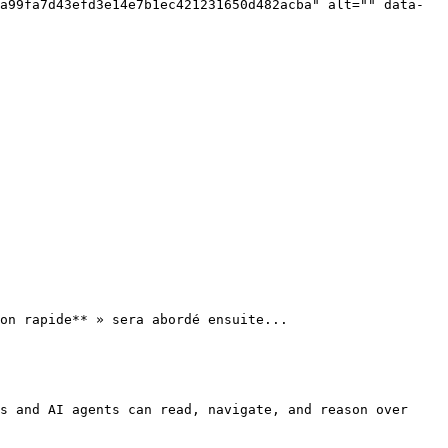
a99fa7d43efd3e14e7b1ec421231650d482acba" alt="" data-
on rapide** » sera abordé ensuite...

s and AI agents can read, navigate, and reason over 