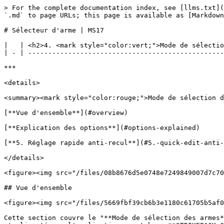
> For the complete documentation index, see [llms.txt](
`.md` to page URLs; this page is available as [Markdown
# Sélecteur d'arme | MS17

|   | <h2>4. <mark style="color:vert;">Mode de sélectio
| - | -------------------------------------------------
***

<details>

<summary><mark style="color:rouge;">Mode de sélection d
[**Vue d'ensemble**](#overview)

[**Explication des options**](#options-explained)

[**5. Réglage rapide anti-recul**](#5.-quick-edit-anti-
</details>

<figure><img src="/files/08b8676d5e0748e7249849007d7c70
## Vue d'ensemble

<figure><img src="/files/5669fbf39cb6b3e1180c61705b5af0
Cette section couvre le "**Mode de sélection des armes*