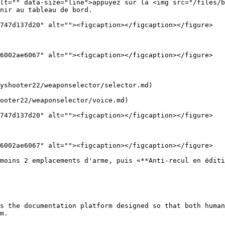
lt="" data-size="line">appuyez sur la <img src="/files/b
nir au tableau de bord.

747d137d20" alt=""><figcaption></figcaption></figure>

6002ae6067" alt=""><figcaption></figcaption></figure>

yshooter22/weaponselector/selector.md)

ooter22/weaponselector/voice.md)

747d137d20" alt=""><figcaption></figcaption></figure>

6002ae6067" alt=""><figcaption></figcaption></figure>

moins 2 emplacements d'arme, puis «**Anti-recul en éditi
s the documentation platform designed so that both human
m.
