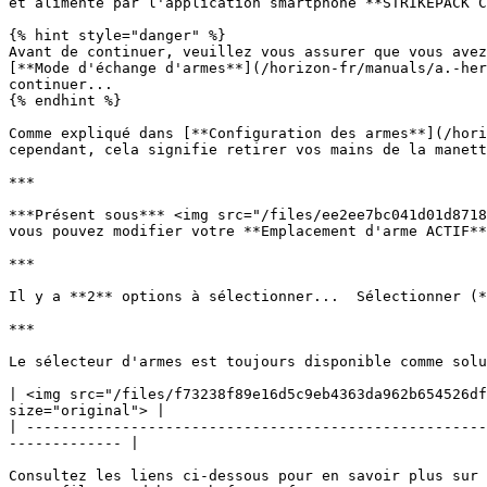
et alimenté par l'application smartphone **STRIKEPACK C
{% hint style="danger" %}

Avant de continuer, veuillez vous assurer que vous avez
[**Mode d'échange d'armes**](/horizon-fr/manuals/a.-her
continuer...

{% endhint %}

Comme expliqué dans [**Configuration des armes**](/hori
cependant, cela signifie retirer vos mains de la manett
***

***Présent sous*** <img src="/files/ee2ee7bc041d01d8718
vous pouvez modifier votre **Emplacement d'arme ACTIF**
***

Il y a **2** options à sélectionner...  Sélectionner (*
***

Le sélecteur d'armes est toujours disponible comme solu
| <img src="/files/f73238f89e16d5c9eb4363da962b654526df
size="original"> |

| -----------------------------------------------------
------------- |

Consultez les liens ci-dessous pour en savoir plus sur 