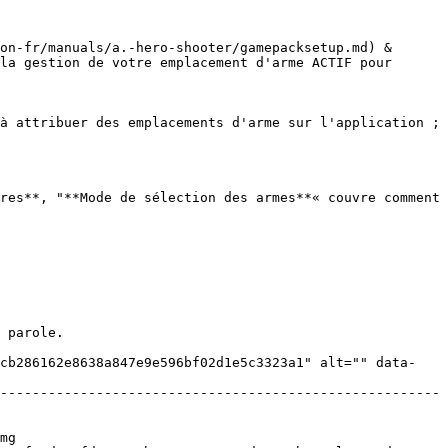
on-fr/manuals/a.-hero-shooter/gamepacksetup.md) & 
la gestion de votre emplacement d'arme ACTIF pour 
à attribuer des emplacements d'arme sur l'application ; 
res**, "**Mode de sélection des armes**« couvre comment 
 parole.

ccb286162e8638a847e9e596bf02d1e5c3323a1" alt="" data-
-------------------------------------------------------
mg 