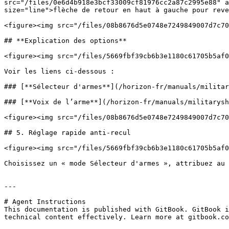
src="/files/0e6d4b918e3bcf33009cf81976cc2a87c2995e88" a
size="line">flèche de retour en haut à gauche pour reve
<figure><img src="/files/08b8676d5e0748e7249849007d7c70
## **Explication des options**

<figure><img src="/files/5669fbf39cb6b3e1180c61705b5af0
Voir les liens ci-dessous :

### [**Sélecteur d'armes**](/horizon-fr/manuals/militar
### [**Voix de l’arme**](/horizon-fr/manuals/militarysh
<figure><img src="/files/08b8676d5e0748e7249849007d7c70
## 5. Réglage rapide anti-recul

<figure><img src="/files/5669fbf39cb6b3e1180c61705b5af0
Choisissez un « mode Sélecteur d'armes », attribuez au 
---

# Agent Instructions

This documentation is published with GitBook. GitBook i
technical content effectively. Learn more at gitbook.co