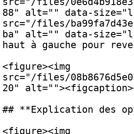
src="/files/0e6d4b918e3
88" alt="" data-size="l
src="/files/ba99fa7d43e
ba" alt="" data-size="l
haut à gauche pour reve
<figure><img 
src="/files/08b8676d5e0
20" alt=""><figcaption>
## **Explication des op
<figure><img 