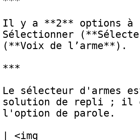
***

Il y a **2** options à s
Sélectionner (**Sélecte
(**Voix de l’arme**).

***

Le sélecteur d'armes es
solution de repli ; il 
l'option de parole.

| <img 