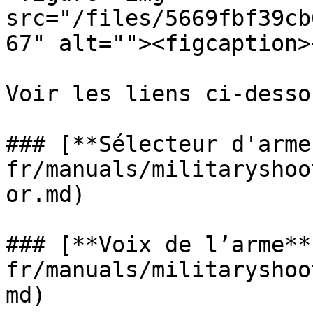
src="/files/5669fbf39cb
67" alt=""><figcaption>
Voir les liens ci-dessou
### [**Sélecteur d'arme
fr/manuals/militaryshoo
or.md)

### [**Voix de l’arme**
fr/manuals/militaryshoo
md)
