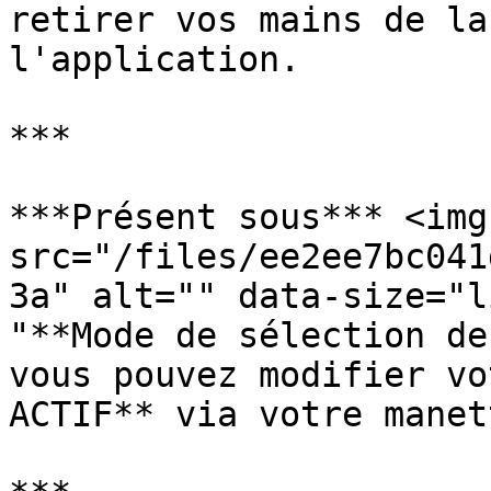
retirer vos mains de la
l'application.

***

***Présent sous*** <img 
src="/files/ee2ee7bc041
3a" alt="" data-size="l
"**Mode de sélection de
vous pouvez modifier vo
ACTIF** via votre manett