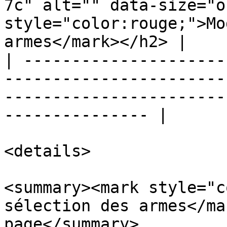
7c" alt="" data-size="o
style="color:rouge;">Mo
armes</mark></h2> |

| ---------------------
-----------------------
-----------------------
--------------- |

<details>

<summary><mark style="c
sélection des armes</ma
page</summary>
