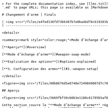
> For the complete documentation index, see [llms.txt](
`.md` to page URLs; this page is available as [Markdown
# Changement d'arme | Finals

| <img src="/files/e4fed136fd73b6307b7e8ba46d78cb19201b
| -----------------------------------------------------
<details>

<summary><mark style="color:rouge;">Mode d’échange d’ar
[**Aperçu**](#overview)

[**Mode d’échange d’arme**](#weapon-swap-mode)

[**Explication des options**](#options-explained)

[**3. Configuration des armes**](#3.-weapon-setup)

</details>

<figure><img src="/files/08b8676d5e0748e7249849007d7c70
## Aperçu

<figure><img src="/files/5669fbf39cb6b3e1180c61705b5af0
Cette section couvre le "**Mode d’échange d’arme**" rég