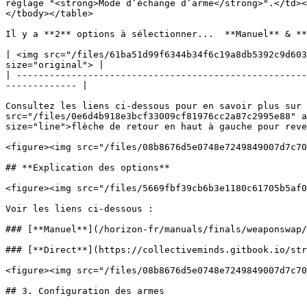
réglage "<strong>Mode d’échange d’arme</strong>".</td><
</tbody></table>

Il y a **2** options à sélectionner...  **Manuel** & **
| <img src="/files/61ba51d99f6344b34f6c19a8db5392c9d603
size="original"> |

| -----------------------------------------------------
------------- |

Consultez les liens ci-dessous pour en savoir plus sur 
src="/files/0e6d4b918e3bcf33009cf81976cc2a87c2995e88" a
size="line">flèche de retour en haut à gauche pour reve
<figure><img src="/files/08b8676d5e0748e7249849007d7c70
## **Explication des options**

<figure><img src="/files/5669fbf39cb6b3e1180c61705b5af0
Voir les liens ci-dessous :

### [**Manuel**](/horizon-fr/manuals/finals/weaponswap/
### [**Direct**](https://collectiveminds.gitbook.io/str
<figure><img src="/files/08b8676d5e0748e7249849007d7c70
## 3. Configuration des armes
