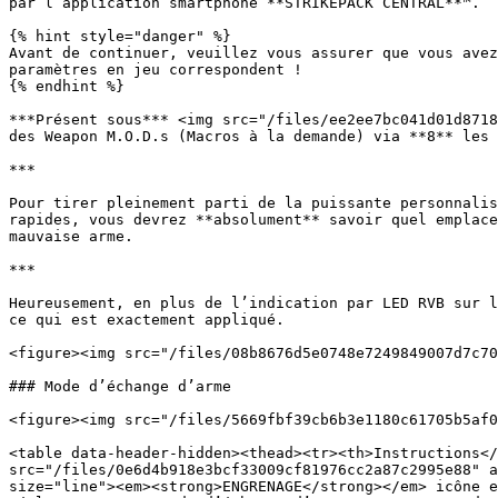
par l’application smartphone **STRIKEPACK CENTRAL**™.

{% hint style="danger" %}

Avant de continuer, veuillez vous assurer que vous avez
paramètres en jeu correspondent !

{% endhint %}

***Présent sous*** <img src="/files/ee2ee7bc041d01d8718
des Weapon M.O.D.s (Macros à la demande) via **8** les 
***

Pour tirer pleinement parti de la puissante personnalis
rapides, vous devrez **absolument** savoir quel emplace
mauvaise arme.

***

Heureusement, en plus de l’indication par LED RVB sur l
ce qui est exactement appliqué.

<figure><img src="/files/08b8676d5e0748e7249849007d7c70
### Mode d’échange d’arme

<figure><img src="/files/5669fbf39cb6b3e1180c61705b5af0
<table data-header-hidden><thead><tr><th>Instructions</
src="/files/0e6d4b918e3bcf33009cf81976cc2a87c2995e88" a
size="line"><em><strong>ENGRENAGE</strong></em> icône e