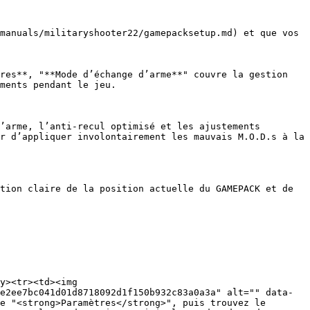
manuals/militaryshooter22/gamepacksetup.md) et que vos 
res**, "**Mode d’échange d’arme**" couvre la gestion 
ments pendant le jeu.

’arme, l’anti-recul optimisé et les ajustements 
r d’appliquer involontairement les mauvais M.O.D.s à la 
tion claire de la position actuelle du GAMEPACK et de 
y><tr><td><img 
e2ee7bc041d01d8718092d1f150b932c83a0a3a" alt="" data-
e "<strong>Paramètres</strong>", puis trouvez le 