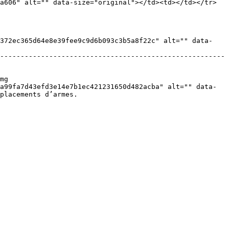
a606" alt="" data-size="original"></td><td></td></tr>
3372ec365d64e8e39fee9c9d6b093c3b5a8f22c" alt="" data-
-------------------------------------------------------
mg 
a99fa7d43efd3e14e7b1ec421231650d482acba" alt="" data-
placements d’armes.
