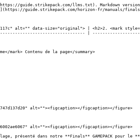
https://guide.strikepack.com/llms.txt). Markdown version
](https://guide.strikepack.com/horizon-fr/manuals/finals
117c" alt="" data-size="original"> | <h2>2. <mark style=
---------------------------------- | -------------------
me</mark> Contenu de la page</summary>

747d137d20" alt=""><figcaption></figcaption></figure>

6002ae6067" alt=""><figcaption></figcaption></figure>

lage, présenté dans notre **Finals** GAMEPACK pour le **