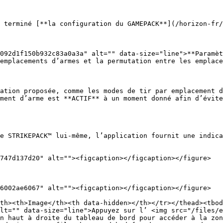
 terminé [**la configuration du GAMEPACK**](/horizon-fr/
092d1f150b932c83a0a3a" alt="" data-size="line">**Paramèt
emplacements d’armes et la permutation entre les emplace
ation proposée, comme les modes de tir par emplacement d
ment d’arme est **ACTIF** à un moment donné afin d’évite
e STRIKEPACK™ lui-même, l’application fournit une indica
747d137d20" alt=""><figcaption></figcaption></figure>

6002ae6067" alt=""><figcaption></figcaption></figure>

th><th>Image</th><th data-hidden></th></tr></thead><tbod
lt="" data-size="line">Appuyez sur l’ <img src="/files/e
n haut à droite du tableau de bord pour accéder à la zon