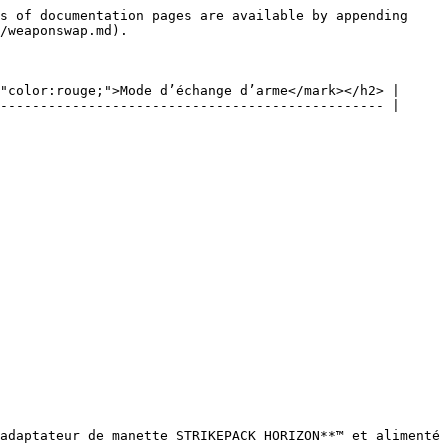
s of documentation pages are available by appending 
/weaponswap.md).

"color:rouge;">Mode d’échange d’arme</mark></h2> |

------------------------------------------------ |

adaptateur de manette STRIKEPACK HORIZON**™ et alimenté 