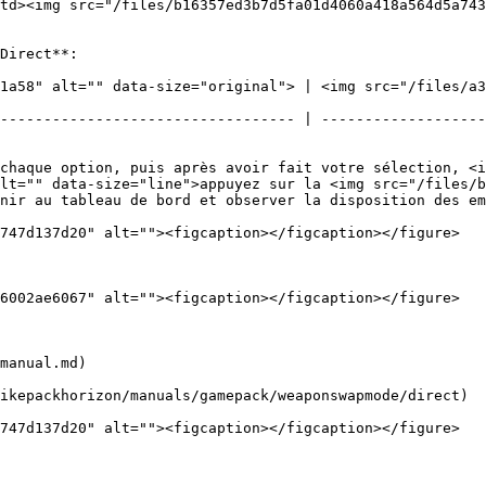
td><img src="/files/b16357ed3b7d5fa01d4060a418a564d5a743
Direct**:

1a58" alt="" data-size="original"> | <img src="/files/a
---------------------------------- | -------------------
chaque option, puis après avoir fait votre sélection, <i
lt="" data-size="line">appuyez sur la <img src="/files/b
nir au tableau de bord et observer la disposition des em
747d137d20" alt=""><figcaption></figcaption></figure>

6002ae6067" alt=""><figcaption></figcaption></figure>

manual.md)

ikepackhorizon/manuals/gamepack/weaponswapmode/direct)

747d137d20" alt=""><figcaption></figcaption></figure>
