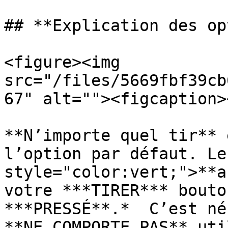
## **Explication des op
<figure><img 
src="/files/5669fbf39cb
67" alt=""><figcaption>
**N’importe quel tir** 
l’option par défaut. Le
style="color:vert;">**a
votre ***TIRER*** bouto
***PRESSÉ**.*  C’est né
**NE COMPORTE PAS** uti