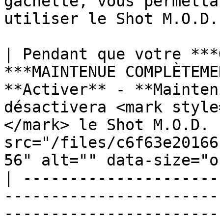
gâchette, vous permetta
utiliser le Shot M.O.D. 
| Pendant que votre ***
***MAINTENUE COMPLÈTEME
**Activer** - **Mainten
désactivera <mark style
</mark> le Shot M.O.D. 
src="/files/c6f63e20166
56" alt="" data-size="o
| ---------------------
-----------------------
-----------------------