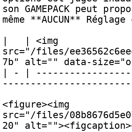
son GAMEPACK peut propo
même **AUCUN** Réglage 
|   | <img 
src="/files/ee36562c6ee
7b" alt="" data-size="o
| - | -----------------
-----------------------
<figure><img 
src="/files/08b8676d5e0
20" alt=""><figcaption>