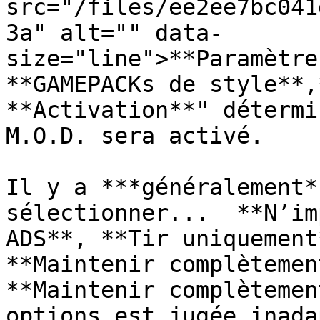
src="/files/ee2ee7bc041
3a" alt="" data-
size="line">**Paramètre
**GAMEPACKs de style**,
**Activation**" détermi
M.O.D. sera activé.

Il y a ***généralement*
sélectionner...  **N’im
ADS**, **Tir uniquement
**Maintenir complètemen
**Maintenir complètemen
options est jugée inada