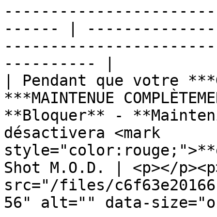
-----------------------
------ | --------------
-----------------------
---------- |

| Pendant que votre ***
***MAINTENUE COMPLÈTEME
**Bloquer** - **Mainten
désactivera <mark 
style="color:rouge;">**
Shot M.O.D. | <p></p><p
src="/files/c6f63e20166
56" alt="" data-size="o