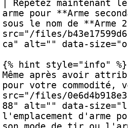
| Répétez maintenant le
arme pour **Arme second
sous le nom de **Arme 2
src="/files/b43e17599d6
ca" alt="" data-size="o
{% hint style="info" %}

Même après avoir attrib
pour votre commodité, v
src="/files/0e6d4b918e3
88" alt="" data-size="l
l'emplacement d'arme po
son mode de tir ou l'ar