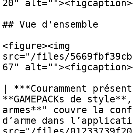
20" alt=""><figcaption>
## Vue d'ensemble

<figure><img 
src="/files/5669fbf39cb
67" alt=""><figcaption>
| ***Couramment présent
**GAMEPACKs de style**,
armes**" couvre la conf
d’arme dans l’applicati
src="/files/01233739f20