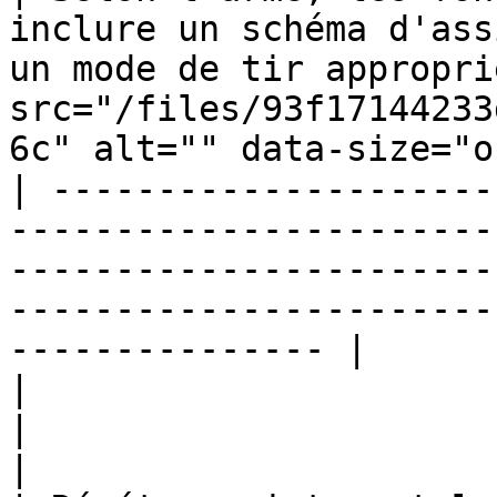
inclure un schéma d'ass
un mode de tir appropri
src="/files/93f17144233
6c" alt="" data-size="o
| ---------------------
-----------------------
-----------------------
-----------------------
--------------- |

|                                                                                                                             
|                                                                                         
|
