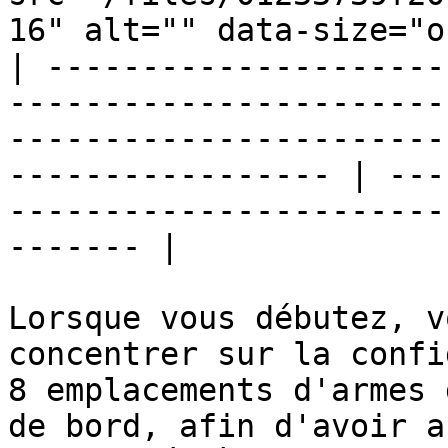
16" alt="" data-size="o
| ---------------------
-----------------------
-----------------------
----------------- | ---
-----------------------
------- |

Lorsque vous débutez, v
concentrer sur la confi
8 emplacements d'armes 
de bord, afin d'avoir a