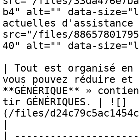
src="/files/33da476e7ba
b4" alt="" data-size="l
actuelles d'assistance 
src="/files/88657801795
40" alt="" data-size="l
| Tout est organisé en 
vous pouvez réduire et 
**GÉNÉRIQUE** » contien
tir GÉNÉRIQUES. | ![]
(/files/d24c79c5ac1454c
|

| ---------------------