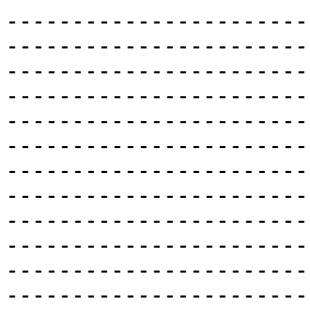
-----------------------
-----------------------
-----------------------
-----------------------
-----------------------
-----------------------
-----------------------
-----------------------
-----------------------
-----------------------
-----------------------
-----------------------