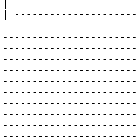
|

| ---------------------
-----------------------
-----------------------
-----------------------
-----------------------
-----------------------
-----------------------
-----------------------
-----------------------
-----------------------
-----------------------
-----------------------