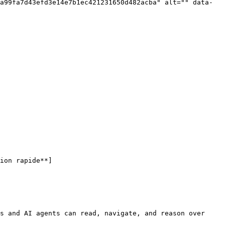
a99fa7d43efd3e14e7b1ec421231650d482acba" alt="" data-
ion rapide**]
s and AI agents can read, navigate, and reason over 