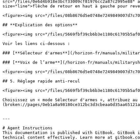
src="/files/0e6d4b918e3bcf33009cf81976cc2a87c2995e88" a
size="line">flèche de retour en haut à gauche pour reve
<figure><img src="/files/08b8676d5e0748e7249849007d7c70
## **Explication des options**

<figure><img src="/files/5669fbf39cb6b3e1180c61705b5af0
Voir les liens ci-dessous :

### [**Sélecteur d'armes**](/horizon-fr/manuals/militar
### [**Voix de l’arme**](/horizon-fr/manuals/militarysh
<figure><img src="/files/08b8676d5e0748e7249849007d7c70
## 5. Réglage rapide anti-recul

<figure><img src="/files/5669fbf39cb6b3e1180c61705b5af0
Choisissez un « mode Sélecteur d'armes », attribuez au 
(broken://pages/0eb1a8a98180ce312bc3d3cbeaa0d35aa65121a
---

# Agent Instructions

This documentation is published with GitBook. GitBook i
technical content effectively. Learn more at gitbook.co