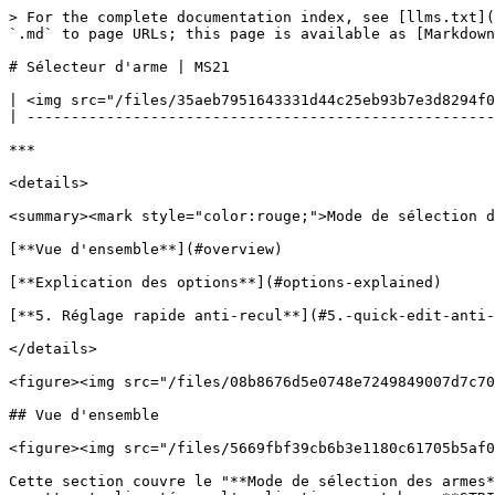
> For the complete documentation index, see [llms.txt](
`.md` to page URLs; this page is available as [Markdown
# Sélecteur d'arme | MS21

| <img src="/files/35aeb7951643331d44c25eb93b7e3d8294f0
| -----------------------------------------------------
***

<details>

<summary><mark style="color:rouge;">Mode de sélection d
[**Vue d'ensemble**](#overview)

[**Explication des options**](#options-explained)

[**5. Réglage rapide anti-recul**](#5.-quick-edit-anti-
</details>

<figure><img src="/files/08b8676d5e0748e7249849007d7c70
## Vue d'ensemble

<figure><img src="/files/5669fbf39cb6b3e1180c61705b5af0
Cette section couvre le "**Mode de sélection des armes*