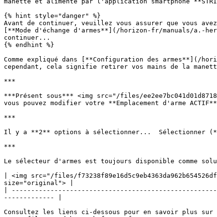
manette et alimenté par l'application smartphone **STRI
{% hint style="danger" %}

Avant de continuer, veuillez vous assurer que vous avez
[**Mode d'échange d'armes**](/horizon-fr/manuals/a.-her
continuer...

{% endhint %}

Comme expliqué dans [**Configuration des armes**](/hori
cependant, cela signifie retirer vos mains de la manett
***

***Présent sous*** <img src="/files/ee2ee7bc041d01d8718
vous pouvez modifier votre **Emplacement d'arme ACTIF**
***

Il y a **2** options à sélectionner...  Sélectionner (*
***

Le sélecteur d'armes est toujours disponible comme solu
| <img src="/files/f73238f89e16d5c9eb4363da962b654526df
size="original"> |

| -----------------------------------------------------
------------- |

Consultez les liens ci-dessous pour en savoir plus sur 