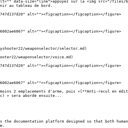
lt="" data-size="line">appuyez sur la <img src="/files/b
nir au tableau de bord.

747d137d20" alt=""><figcaption></figcaption></figure>

6002ae6067" alt=""><figcaption></figcaption></figure>

yshooter22/weaponselector/selector.md)

ooter22/weaponselector/voice.md)

747d137d20" alt=""><figcaption></figcaption></figure>

6002ae6067" alt=""><figcaption></figcaption></figure>

moins 2 emplacements d'arme, puis «[**Anti-recul en édit
c) » sera abordé ensuite...

s the documentation platform designed so that both human
m.
