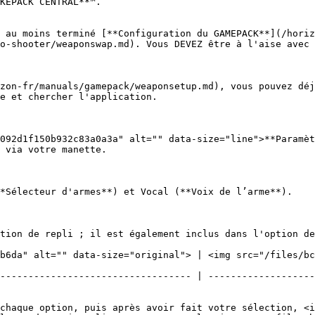
KEPACK CENTRAL**™.

 au moins terminé [**Configuration du GAMEPACK**](/horiz
o-shooter/weaponswap.md). Vous DEVEZ être à l'aise avec 
zon-fr/manuals/gamepack/weaponsetup.md), vous pouvez déj
e et chercher l'application.

092d1f150b932c83a0a3a" alt="" data-size="line">**Paramèt
 via votre manette.

*Sélecteur d'armes**) et Vocal (**Voix de l’arme**).

tion de repli ; il est également inclus dans l'option de
b6da" alt="" data-size="original"> | <img src="/files/b
---------------------------------- | -------------------
chaque option, puis après avoir fait votre sélection, <i