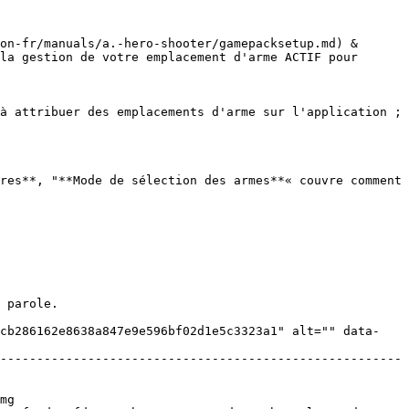
on-fr/manuals/a.-hero-shooter/gamepacksetup.md) & 
la gestion de votre emplacement d'arme ACTIF pour 
à attribuer des emplacements d'arme sur l'application ; 
res**, "**Mode de sélection des armes**« couvre comment 
 parole.

ccb286162e8638a847e9e596bf02d1e5c3323a1" alt="" data-
-------------------------------------------------------
mg 