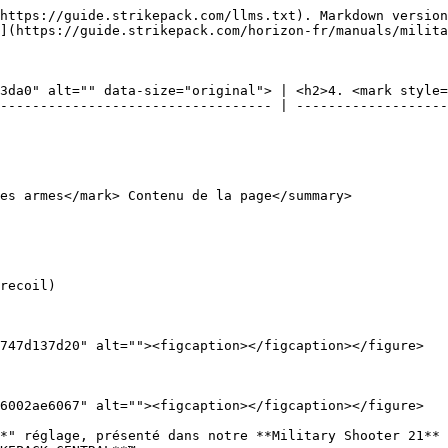
https://guide.strikepack.com/llms.txt). Markdown version
](https://guide.strikepack.com/horizon-fr/manuals/milita
3da0" alt="" data-size="original"> | <h2>4. <mark style=
---------------------------------- | -------------------
es armes</mark> Contenu de la page</summary>

recoil)

747d137d20" alt=""><figcaption></figcaption></figure>

6002ae6067" alt=""><figcaption></figcaption></figure>

*" réglage, présenté dans notre **Military Shooter 21** 