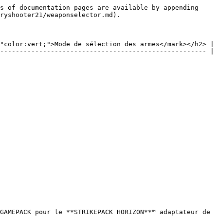
s of documentation pages are available by appending 
ryshooter21/weaponselector.md).

"color:vert;">Mode de sélection des armes</mark></h2> |

----------------------------------------------------- |

GAMEPACK pour le **STRIKEPACK HORIZON**™ adaptateur de 