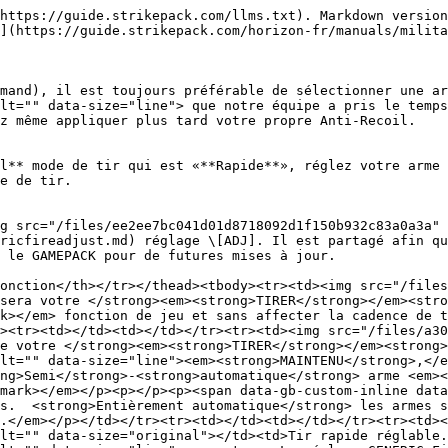
rong>!</em></td></tr><tr><td></td><td></td></tr><tr><td><img src="/files/6ad51d760d5470c58ec0244ba7adae1a25357a25" alt="" data-size="original"></td><td><p>Tir stable réglable.  <strong>À condition que vous soyez immobile ou que vous vous déplaciez légèrement</strong>, <strong>lorsque votre </strong><em><strong>TIRER</strong></em><strong> bouton est</strong> <img src="/files/4bd101bf1fc4fd05212e0bb6bc485bd483dbf600" alt="" data-size="line"><em><strong>MAINTENU</strong>,</em> il sera enregistré comme étant pressé et relâché de manière régulière.  <em><strong>Le</strong></em> <img src="/files/ee2ee7bc041d01d8718092d1f150b932c83a0a3a" alt="" data-size="line"><em><strong>Le réglage GENERIC Fire Adjust peut être utilisé pour modifier le temps de relâchement déterminant la cadence de tir</strong>!</em></p><p></p><p><em>Réduire la cadence de tir peut aider à la précision à distance avec toute <strong>Entièrement automatique</strong> ou <strong>Semi</strong>-<strong>automatique</strong> arme infligeant de lourds dégâts à une portée raisonnable par tir ; généralement un fusil d’assaut.</em></p></td></tr><tr><td></td><td></td></tr><tr><td><img src="/files/f95895746133947d2e247b7c15f50ee27abfd642" alt="" data-size="original"></td><td><p>Salve normale réglable.  <strong>Si votre </strong><em><strong>TIRER</strong></em><strong> bouton est </strong><em><strong>RAPIDEMENT</strong></em> <img src="/files/0e6d4b918e3bcf33009cf81976cc2a87c2995e88" alt="" data-size="line"><em><strong>PRESSÉE</strong></em><strong> &#x26; </strong><em><strong>RELÂCHÉ</strong>,</em> il sera enregistré comme le fait de maintenir le bouton enfoncé pendant une brève rafale de balles. Cela appliquera même vos ajustements Anti-Recoil à la rafale.  <em><strong>Le</strong></em> <img src="/files/ee2ee7bc041d01d8718092d1f150b932c83a0a3a" alt="" data-size="line"><em><strong>réglage partagé GENERIC Fire Adjust peut être utilisé pour modifier la longueur de la salve</strong>!</em>  <strong>Si votre </strong><em><strong>TIRER</strong></em><strong> bouton est</strong> <img src="/files/4bd101bf1fc4fd05212e0bb6bc485bd483dbf600" alt="" data-size="line"><em><strong>MAINTENU</strong>,</em> ce sera sa <em><mark style="color:vert;"><strong>normale</strong></mark></em> fonction de jeu.</p><p></p><p><em>Les rafales peuvent aider à la précision et à économiser des munitions.</em></p><p></p><p><span data-gb-custom-inline data-tag="emoji" data-code="26a0">⚠️</span> <em>Conçu pour <strong>Entièrement automatique</strong> armes ; <mark style="color:rouge;"><strong>NE POUVEZ PAS</strong></mark> rafale <strong>Semi</strong>-<strong>automatique</strong> armes. Voir Salve rapide réglable pour cela.</em></p></td></tr><tr><td></td><td></td></tr><tr><td><img src="/files/f368af89f22064b47d2784c7fe6ccc43fa435e06" alt="" data-size="original"></td><td><p>Salve rapide réglable.  <strong>Si votre </strong><em><strong>TIRER</strong></em><strong> bouton est </strong><em><strong>RAPIDEMENT</strong></em> <img src="/files/0e6d4b918e3bcf33009cf81976cc2a87c2995e88" alt="" data-size="line"><em><strong>PRESSÉE</strong></em><strong> &#x26; </strong><em><strong>RELÂCHÉ</strong>,</em> il sera enregistré comme une brève salve de pressions rapides. Cela appliquera même vos ajustements Anti-Recoil à la salve.  <em><strong>Le</strong></em> <img src="/files/ee2ee7bc041d01d8718092d1f150b932c83a0a3a" alt="" data-size="line"><em><strong>réglage partagé GENERIC Fire Adjust peut être utilisé pou