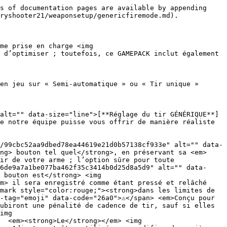
r modifier la longueur de la salve</strong>!</em>  <strong>Si votre </strong><em><strong>TIRER</strong></em><strong> bouton est</strong> <img src="/files/4bd101bf1fc4fd05212e0bb6bc485bd483dbf600" alt="" data-size="line"><em><strong>MAINTENU</strong>,</em> il sera enregistré comme étant pressé et relâché rapidement ; essentiellement un Tir rapide intégré.</p><p></p><p><em>Les rafales peuvent aider à la précision et à économiser des munitions.</em></p><p></p><p><span data-gb-custom-inline data-tag="emoji" data-code="26a0">⚠️</span> <em>Conçu pour <strong>Semi</strong>-<strong>automatique</strong> armes.  <strong>Entièrement automatique</strong> les armes subiront une pénalité de cadence de tir à moins d’être réglées sur un mode de tir unique en jeu. Si cela vous gêne, consultez Salve normale réglable.</em></p></td></tr><tr><td></td><td></td></tr><tr><td><img src="/files/b913d7e98a48e4fcf7ed1d861691cf8f6df580fc" alt="" data-size="original"></td><td><p>Quickscope par appui.  <strong>Si votre </strong><em><strong>MISE EN VISÉE</strong></em><strong> bouton est </strong><em><strong>RAPIDEMENT</strong></em> <img src="/files/0e6d4b918e3bcf33009cf81976cc2a87c2995e88" alt="" data-size="line"><em><strong>PRESSÉE</strong></em><strong> &#x26; </strong><em><strong>RELÂCHÉ</strong>,</em> il sera enregistré comme une visée et un tir chronométrés.  <em><strong>Le</strong></em> <img src="/files/ee2ee7bc041d01d8718092d1f150b932c83a0a3a" alt="" data-size="line"><a href="/pages/ec327f3a18ac54a7b1acb22f01fa27a080da26b0"><em><strong>Quickscope et délai AHB</strong></em></a> <em><strong>le réglage peut être utilisé pour modifier le délai déterminant combien de temps il attendra que vous ayez complètement visé avant de tirer</strong>!</em>  <strong>Si votre </strong><em><strong>MISE EN VISÉE</strong></em><strong> bouton est</strong> <img src="/files/4bd101bf1fc4fd05212e0bb6bc485bd483dbf600" alt="" data-size="line"><em><strong>MAINTENU</strong>,</em> il visera sans tirer.</p><p></p><p><em>Utile pour effectuer une élimination surprise rapide et précise avec un <strong>fusil de précision</strong> ou une arme similaire.</em></p></td></tr><tr><td></td><td></td></tr><tr><td><img src="/files/6e5bbf370678f44550a885d6e8c20b869e21a990" alt="" data-size="original"></td><td><p>Quickscope au relâchement.  <strong>Si votre </strong><em><strong>MISE EN VISÉE</strong></em><strong> bouton est </strong><em><strong>RELÂCHÉ Soudainement</strong>,</em> il sera enregistré comme un tir.  <strong>Si votre </strong><em><strong>MISE EN VISÉE</strong></em><strong> bouton est </strong><em><strong>RELÂCHÉ Lentement</strong>,</em> il quittera la lunette sans tirer.</p><p></p><p><em>Utile pour synchroniser votre propre élimination surprise rapide et précise avec un <strong>fusil de précision</strong> ou une arme similaire.</em></p></td></tr><tr><td></td><td></td></tr><tr><td><img src="/files/8f4889459bf7f00b39cadc3dcd91c957e5ae85bf" alt="" data-size="original"></td><td><p>Dynamique normale.  <strong>Le </strong><em><strong>DAVANTAGE</strong></em><strong> vos </strong><em><strong>GÂCHETTE DE TIR</strong></em><strong> est</strong> <img src="/files/4b