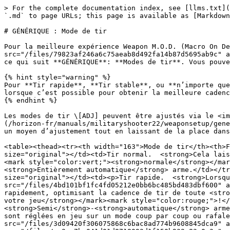
> For the complete documentation index, see [llms.txt](https://guide.strikepack.com/llms.txt). Markdown versions of documentation pages are available by appending `.md` to page URLs; this page is available as [Markdown](https://guide.strikepack.com/horizon-fr/manuals/militaryshooter21/weaponsetup/genericfiremode.md).

# GÉNÉRIQUE : Mode de tir

Pour la meilleure expérience Weapon M.O.D. (Macro On Demand), il est toujours préférable de sélectionner une arme prise en charge <img src="/files/79823af246a6c75aeab8d492fa14b87d5695ab9c" alt="" data-size="line"> que notre équipe a pris le temps d’optimiser ; toutefois, ce GAMEPACK inclut également ce qui suit **GÉNÉRIQUE**: **Modes de tir**. Vous pouvez même appliquer plus tard votre propre Anti-Recoil.

{% hint style="warning" %}
Pour **Tir rapide**, **Tir stable**, ou **n’importe quel** mode de tir qui est «**Rapide**», réglez votre arme en jeu sur « Semi-automatique » ou « Tir unique » lorsque c’est possible pour obtenir la meilleure cadence de tir.
{% endhint %}

Les modes de tir \[ADJ] peuvent être ajustés via le <img src="/files/ee2ee7bc041d01d8718092d1f150b932c83a0a3a" alt="" data-size="line">[**Réglage du tir GÉNÉRIQUE**](/horizon-fr/manuals/militaryshooter22/weaponsetup/genericfireadjust.md) réglage \[ADJ]. Il est partagé afin que notre équipe puisse vous offrir de manière réaliste un moyen d’ajustement tout en laissant de la place dans le GAMEPACK pour de futures mises à jour.

<table><thead><tr><th width="163">Mode de tir</th><th>Fonction</th></tr></thead><tbody><tr><td><img src="/files/99cbc52aa9dbed78ea44619e21d0b57138cf933e" alt="" data-size="original"></td><td>Tir normal.  <strong>Cela laissera votre </strong><em><strong>TIRER</strong></em><strong> bouton tel quel</strong>, en préservant sa <em><mark style="color:vert;"><strong>normale</strong></mark></em> fonction de jeu et sans affecter la cadence de tir de votre arme ; l’option sûre pour toute <strong>Entièrement automatique</strong> arme.</td></tr><tr><td></td><td></td></tr><tr><td><img src="/files/a306de9a7a1be077ba462f35c3414b0d25d8a5d9" alt="" data-size="original"></td><td><p>Tir rapide.  <strong>Lorsque votre </strong><em><strong>TIRER</strong></em><strong> bouton est</strong> <img src="/files/4bd101bf1fc4fd05212e0bb6bc485bd483dbf600" alt="" data-size="line"><em><strong>MAINTENU</strong>,</em> il sera enregistré comme étant pressé et relâché rapidement, optimisant la cadence de tir de toute <strong>Semi</strong>-<strong>automatique</strong> arme <em><mark style="color:rouge;"><strong>dans les limites de votre jeu</strong></mark><mark style="color:rouge;">!</mark></em></p><p></p><p><span data-gb-custom-inline data-tag="emoji" data-code="26a0">⚠️</span> <em>Conçu pour <strong>Semi</strong>-<strong>automatique</strong> armes.  <strong>Entièrement automatique</strong> les armes subiront une pénalité de cadence de tir, sauf si elles sont réglées en jeu sur un mode coup par coup ou rafale.</em></p></td></tr><tr><td></td><td></td></tr><tr><td><img src="/files/3d09420f306075868c6bac8ad774b9608845dca9" alt="" data-size="original"></td><td>Tir rapide réglable.  <em><strong>Le</strong></em> <img src="/files/ee2ee7bc041d01d8718092d1f150b932c83a0a3a" alt="" data-size="line"><em><strong>Le réglage GENERIC Fire Adjust peut être utilisé pour modifier de manière égale le temps d’appui et de relâchement déterminant la cadence de tir</st