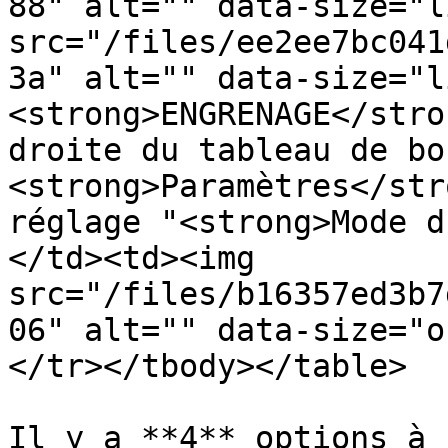
88" alt="" data-size="l
src="/files/ee2ee7bc041
3a" alt="" data-size="l
<strong>ENGRENAGE</stro
droite du tableau de bo
<strong>Paramètres</str
réglage "<strong>Mode d
</td><td><img 
src="/files/b16357ed3b7
06" alt="" data-size="o
</tr></tbody></table>

Il y a **4** options à s