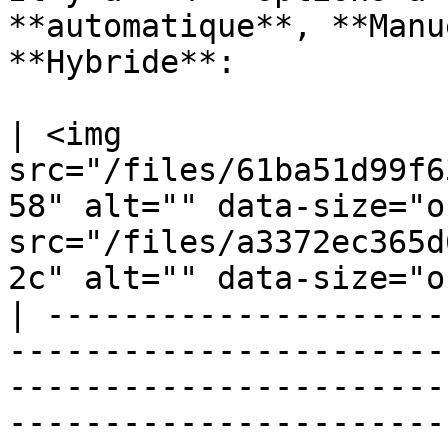
**automatique**, **Manu
**Hybride**:

| <img 
src="/files/61ba51d99f6
58" alt="" data-size="o
src="/files/a3372ec365d
2c" alt="" data-size="o
| ---------------------
-----------------------
-----------------------
-----------------------