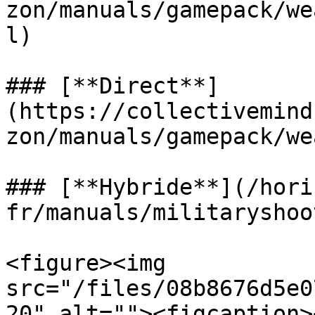
zon/manuals/gamepack/we
l)

### [**Direct**]
(https://collectivemind
zon/manuals/gamepack/we
### [**Hybride**](/hori
fr/manuals/militaryshoo
<figure><img 
src="/files/08b8676d5e0
20" alt=""><figcaption>