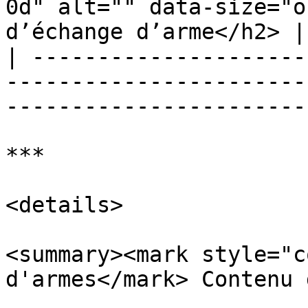
0d" alt="" data-size="o
d’échange d’arme</h2> |

| ---------------------
-----------------------
------------------------
***

<details>

<summary><mark style="c
d'armes</mark> Contenu 