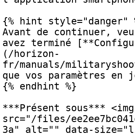
{% hint style="danger" %
Avant de continuer, veu
avez terminé [**Configu
(/horizon-
fr/manuals/militaryshoo
que vos paramètres en j
{% endhint %}

***Présent sous*** <img 
src="/files/ee2ee7bc041
3a" alt="" data-size="l