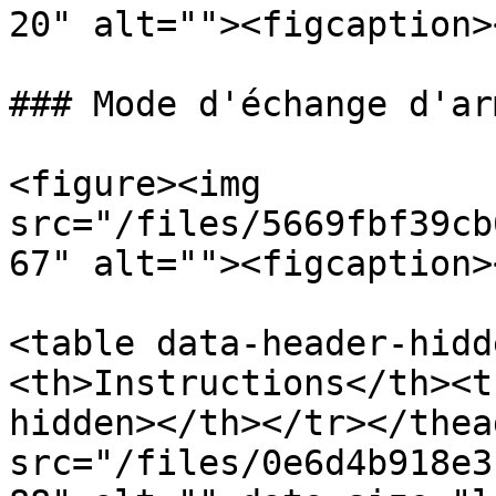
20" alt=""><figcaption>
### Mode d'échange d'arm
<figure><img 
src="/files/5669fbf39cb
67" alt=""><figcaption>
<table data-header-hidd
<th>Instructions</th><t
hidden></th></tr></thea
src="/files/0e6d4b918e3