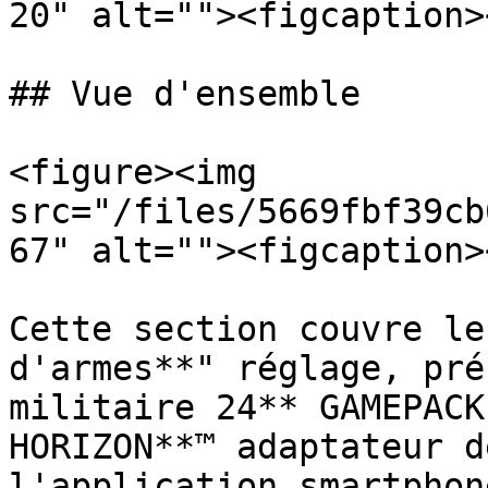
20" alt=""><figcaption>
## Vue d'ensemble

<figure><img 
src="/files/5669fbf39cb
67" alt=""><figcaption>
Cette section couvre le
d'armes**" réglage, pré
militaire 24** GAMEPACK
HORIZON**™ adaptateur d
l'application smartphon