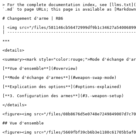
> For the complete documentation index, see [llms.txt](
`.md` to page URLs; this page is available as [Markdown
# Changement d'arme | RB6

| <img src="/files/581146cb56472999df9b1c34627a54006899
| -----------------------------------------------------
***

<details>

<summary><mark style="color:rouge;">Mode d'échange d'ar
[**Vue d'ensemble**](#overview)

[**Mode d'échange d'armes**](#weapon-swap-mode)

[**Explication des options**](#options-explained)

[**3. Configuration des armes**](#3.-weapon-setup)

</details>

<figure><img src="/files/08b8676d5e0748e7249849007d7c70
## Vue d'ensemble

<figure><img src="/files/5669fbf39cb6b3e1180c61705b5af0