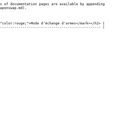
s of documentation pages are available by appending 
aponswap.md).

"color:rouge;">Mode d'échange d'armes</mark></h2> |

------------------------------------------------- |
