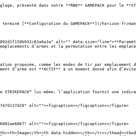
glage, présenté dans notre **RB6** GAMEPACK pour le **ST
 terminé [**Configuration du GAMEPACK**](/horizon-fr/man
092d1f150b932c83a0a3a" alt="" data-size="line">**Paramèt
emplacements d’armes et la permutation entre les emplace
ation proposée, comme les modes de tir par emplacement d
ment d’arme est **ACTIF** à un moment donné afin d’évite
e STRIKEPACK™ lui-même, l’application fournit une indica
747d137d20" alt=""><figcaption></figcaption></figure>

6002ae6067" alt=""><figcaption></figcaption></figure>

th><th>Image</th><th data-hidden></th></tr></thead><tbod