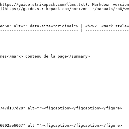
https://guide.strikepack.com/llms.txt). Markdown version
](https://guide.strikepack.com/horizon-fr/manuals/rb6/we
ed58" alt="" data-size="original"> | <h2>2. <mark style=
---------------------------------- | -------------------
mes</mark> Contenu de la page</summary>

747d137d20" alt=""><figcaption></figcaption></figure>

6002ae6067" alt=""><figcaption></figcaption></figure>
