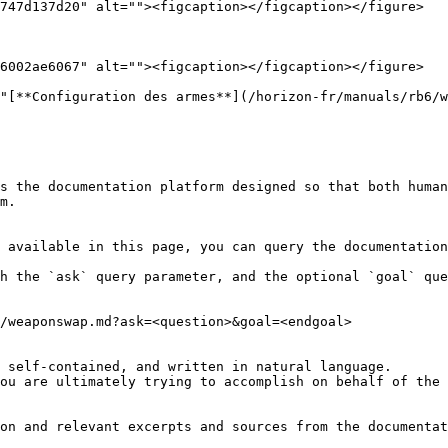
747d137d20" alt=""><figcaption></figcaption></figure>

6002ae6067" alt=""><figcaption></figcaption></figure>

"[**Configuration des armes**](/horizon-fr/manuals/rb6/w
s the documentation platform designed so that both human
m.

 available in this page, you can query the documentation
h the `ask` query parameter, and the optional `goal` que
/weaponswap.md?ask=<question>&goal=<endgoal>

 self-contained, and written in natural language.

ou are ultimately trying to accomplish on behalf of the 
on and relevant excerpts and sources from the documentat