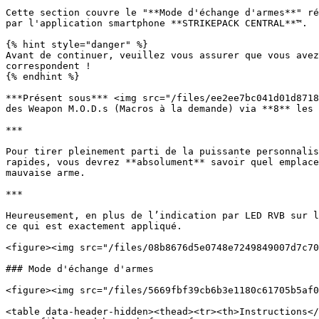
Cette section couvre le "**Mode d'échange d'armes**" ré
par l'application smartphone **STRIKEPACK CENTRAL**™.

{% hint style="danger" %}

Avant de continuer, veuillez vous assurer que vous avez
correspondent !

{% endhint %}

***Présent sous*** <img src="/files/ee2ee7bc041d01d8718
des Weapon M.O.D.s (Macros à la demande) via **8** les 
***

Pour tirer pleinement parti de la puissante personnalis
rapides, vous devrez **absolument** savoir quel emplace
mauvaise arme.

***

Heureusement, en plus de l’indication par LED RVB sur l
ce qui est exactement appliqué.

<figure><img src="/files/08b8676d5e0748e7249849007d7c70
### Mode d'échange d'armes

<figure><img src="/files/5669fbf39cb6b3e1180c61705b5af0
<table data-header-hidden><thead><tr><th>Instructions</