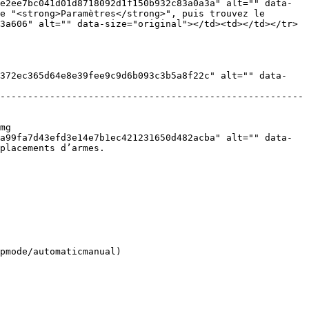
e2ee7bc041d01d8718092d1f150b932c83a0a3a" alt="" data-
e "<strong>Paramètres</strong>", puis trouvez le 
3a606" alt="" data-size="original"></td><td></td></tr>
3372ec365d64e8e39fee9c9d6b093c3b5a8f22c" alt="" data-
-------------------------------------------------------
mg 
a99fa7d43efd3e14e7b1ec421231650d482acba" alt="" data-
placements d’armes.

pmode/automaticmanual)
