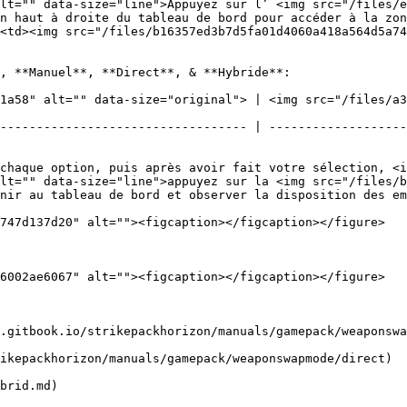
lt="" data-size="line">Appuyez sur l’ <img src="/files/e
n haut à droite du tableau de bord pour accéder à la zon
<td><img src="/files/b16357ed3b7d5fa01d4060a418a564d5a74
, **Manuel**, **Direct**, & **Hybride**:

1a58" alt="" data-size="original"> | <img src="/files/a
---------------------------------- | -------------------
chaque option, puis après avoir fait votre sélection, <i
lt="" data-size="line">appuyez sur la <img src="/files/b
nir au tableau de bord et observer la disposition des em
747d137d20" alt=""><figcaption></figcaption></figure>

6002ae6067" alt=""><figcaption></figcaption></figure>

.gitbook.io/strikepackhorizon/manuals/gamepack/weaponswa
ikepackhorizon/manuals/gamepack/weaponswapmode/direct)

brid.md)
