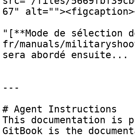
src="/files/5669fbf39cb
67" alt=""><figcaption>
"[**Mode de sélection d
fr/manuals/militaryshoo
sera abordé ensuite...

---

# Agent Instructions

This documentation is p
GitBook is the document