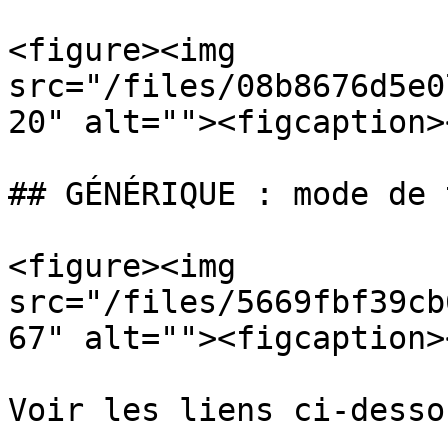
<figure><img 
src="/files/08b8676d5e0
20" alt=""><figcaption>
## GÉNÉRIQUE : mode de t
<figure><img 
src="/files/5669fbf39cb
67" alt=""><figcaption>
Voir les liens ci-dessou