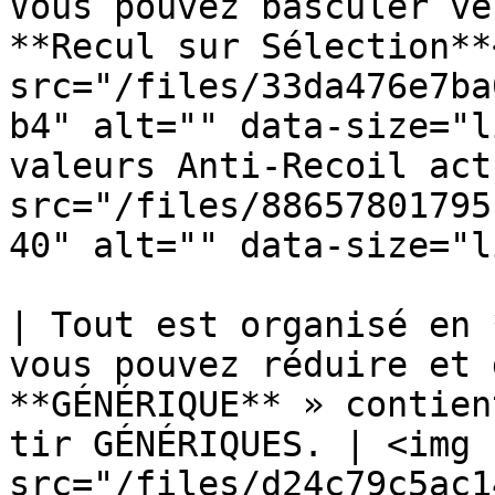
Vous pouvez basculer ve
**Recul sur Sélection**<
src="/files/33da476e7ba
b4" alt="" data-size="l
valeurs Anti-Recoil act
src="/files/88657801795
40" alt="" data-size="l
| Tout est organisé en 
vous pouvez réduire et 
**GÉNÉRIQUE** » contien
tir GÉNÉRIQUES. | <img 
src="/files/d24c79c5ac1