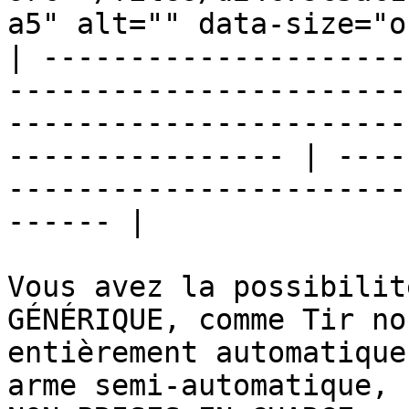
a5" alt="" data-size="o
| ---------------------
-----------------------
-----------------------
---------------- | ----
-----------------------
------ |

Vous avez la possibilit
GÉNÉRIQUE, comme Tir no
entièrement automatique
arme semi-automatique, 