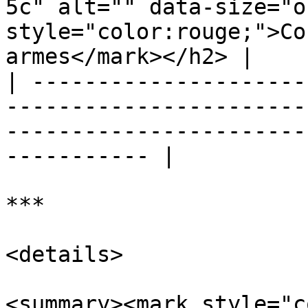
5c" alt="" data-size="o
style="color:rouge;">Co
armes</mark></h2> |

| ---------------------
-----------------------
-----------------------
----------- |

***

<details>

<summary><mark style="c