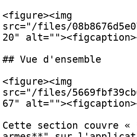
<figure><img 
src="/files/08b8676d5e0
20" alt=""><figcaption>
## Vue d'ensemble

<figure><img 
src="/files/5669fbf39cb
67" alt=""><figcaption>
Cette section couvre « 
armes**" sur l'applicat