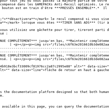
pour tout jeu où vous passez la majeure partie de votre 
compensé dans les GAMEPACKs Anti-Recoil optimisés. Le re
 bouton est en train d'être ***PRESSÉS ENSEMBLE**.*  Il 
;">**désactivera**</mark> le recul compensé si vous vise
a**</mark> lorsque vous êtes ***TIRER SANS ADS*** (tir à
vous utilisiez une gâchette pour tirer, tireront parti d
sé :

NUE COMPLÈTEMENT*** jusqu'en bas, **Maintenir complèteme
     | <p></p><p><img src="/files/c6f63e2016610b3de082aa
--------------------------------------------------------
--------------------------------------------------------
NUE COMPLÈTEMENT*** jusqu'en bas, **Maintenir complèteme
nsé. | <p></p><p><img src="/files/c6f63e2016610b3de082aa
4b918e3bcf33009cf81976cc2a87c2995e88" alt="" data-size="
lt="" data-size="line">flèche de retour en haut à gauche
s the documentation platform designed so that both human
m.

 available in this page, you can query the documentation