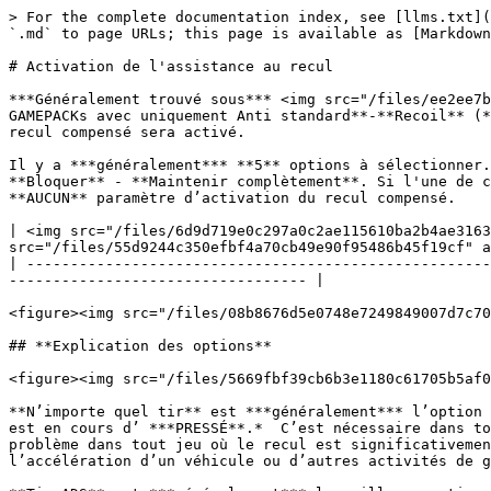
> For the complete documentation index, see [llms.txt](
`.md` to page URLs; this page is available as [Markdown
# Activation de l'assistance au recul

***Généralement trouvé sous*** <img src="/files/ee2ee7b
GAMEPACKs avec uniquement Anti standard**-**Recoil** (*
recul compensé sera activé.

Il y a ***généralement*** **5** options à sélectionner.
**Bloquer** - **Maintenir complètement**. Si l'une de c
**AUCUN** paramètre d’activation du recul compensé.

| <img src="/files/6d9d719e0c297a0c2ae115610ba2b4ae3163
src="/files/55d9244c350efbf4a70cb49e90f95486b45f19cf" a
| -----------------------------------------------------
---------------------------------- |

<figure><img src="/files/08b8676d5e0748e7249849007d7c70
## **Explication des options**

<figure><img src="/files/5669fbf39cb6b3e1180c61705b5af0
**N’importe quel tir** est ***généralement*** l’option 
est en cours d’ ***PRESSÉ**.*  C’est nécessaire dans to
problème dans tout jeu où le recul est significativemen
l’accélération d’un véhicule ou d’autres activités de g