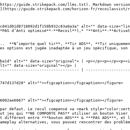
https://guide.strikepack.com/llms.txt). Markdown version
](https://guide.strikepack.com/horizon-fr/recoilassist/r
c041d01d8718092d1f150b932c83a0a3a" alt="" data-size="lin
*PAS d’Anti optimisé**-**Recoil**),* "**Anti**-**Activat
..  **N’importe quel tir**, **Tir ADS**, **Tir uniquemen
es options est jugée inadaptée à un jeu spécifique, son 
ba1d" alt="" data-size="original"> | <p></p><p></p><p><i
lt="" data-size="original"></p> |

---------------------------------- | -------------------
747d137d20" alt=""><figcaption></figcaption></figure>

6002ae6067" alt=""><figcaption></figcaption></figure>

par défaut. Le recul compensé va <mark style="color:vert
ut jeu qui **NE COMPORTE PAS** utiliser un bouton Viser 
t différent entre ***bouton ADS*** & ***PAS ADS***, et l
ameplay alternatives, vous pouvez rencontrer des problèm