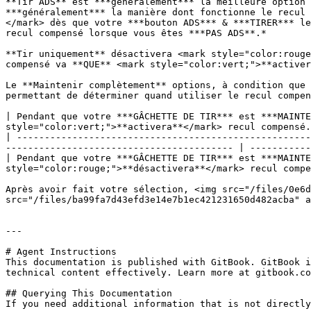
**Tir ADS** est ***généralement*** la meilleure option 
***généralement*** la manière dont fonctionne le recul 
</mark> dès que votre ***bouton ADS*** & ***TIRER*** le
recul compensé lorsque vous êtes ***PAS ADS**.*

**Tir uniquement** désactivera <mark style="color:rouge
compensé va **QUE** <mark style="color:vert;">**activer
Le **Maintenir complètement** options, à condition que 
permettant de déterminer quand utiliser le recul compen
| Pendant que votre ***GÂCHETTE DE TIR*** est ***MAINTE
style="color:vert;">**activera**</mark> recul compensé.
| -----------------------------------------------------
----------------------------------------- | -----------
| Pendant que votre ***GÂCHETTE DE TIR*** est ***MAINTE
style="color:rouge;">**désactivera**</mark> recul compe
Après avoir fait votre sélection, <img src="/files/0e6d
src="/files/ba99fa7d43efd3e14e7b1ec421231650d482acba" a
---

# Agent Instructions

This documentation is published with GitBook. GitBook i
technical content effectively. Learn more at gitbook.co
## Querying This Documentation

If you need additional information that is not directly