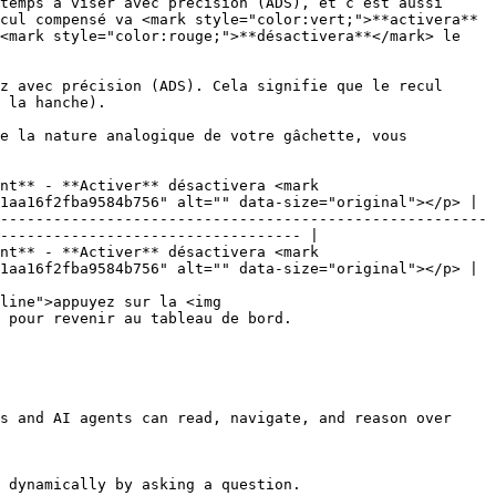
temps à viser avec précision (ADS), et c’est aussi 
cul compensé va <mark style="color:vert;">**activera**
<mark style="color:rouge;">**désactivera**</mark> le 
z avec précision (ADS). Cela signifie que le recul 
 la hanche).

e la nature analogique de votre gâchette, vous 
nt** - **Activer** désactivera <mark 
1aa16f2fba9584b756" alt="" data-size="original"></p> |

-------------------------------------------------------
---------------------------------- |

nt** - **Activer** désactivera <mark 
1aa16f2fba9584b756" alt="" data-size="original"></p> |

line">appuyez sur la <img 
 pour revenir au tableau de bord.

s and AI agents can read, navigate, and reason over 
 dynamically by asking a question.
