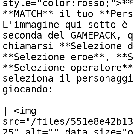
style="color:rosso;">**
**MATCH** il tuo **Perso
L'immagine qui sotto è 
seconda del GAMEPACK, q
chiamarsi **Selezione d
**Selezione eroe**, **S
**Selezione operatore**
seleziona il personaggi
giocando:

| <img 
src="/files/551e8e42b13
25" alt="" data-size="o