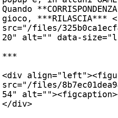
Quando **CORRISPONDENZA
gioco, ***RILASCIA*** <i
src="/files/325b0ca1ecf
20" alt="" data-size="l
***

<div align="left"><figu
src="/files/8b7ec01dea9
54" alt=""><figcaption>
</div>
