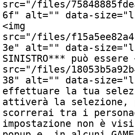
src="/files/75848885fde
6f" alt="" data-size="l
<img 
src="/files/f15a5ee82a4
3e" alt="" data-size="l
SINISTRO*** può essere <
src="/files/18053b5a92b
38" alt="" data-size="l
effettuare la tua selez
attiverà la selezione, 
scorrerai tra i persona
impostazione non è visi
popup e, in alcuni GAMEP