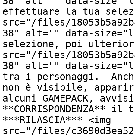
38" alt="" data-size="l
effettuare la tua selez
src="/files/18053b5a92b
38" alt="" data-size="l
selezione, poi ulterior
src="/files/18053b5a92b
38" alt="" data-size="l
tra i personaggi.  Anch
non è visibile, apparir
alcuni GAMEPACK, avvisi
**CORRISPONDENZA** il t
***RILASCIA*** <img 
src="/files/c3690d3ea52